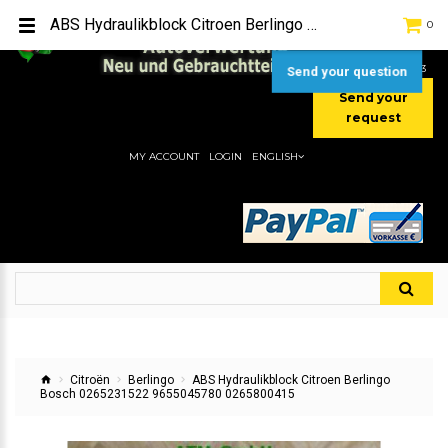
TEL:
[+49] (0) 2232-5205
ABS Hydraulikblock Citroen Berlingo Bosch 0265231522 9655045780 0265800415
0
MOBIL:
[+49] (0) 157 / 77713535
MOBIL:
[+49] (0) 177 / 4080033
Send your question
Send your
request
MY ACCOUNT
LOGIN
ENGLISH
Citroën
Berlingo
ABS Hydraulikblock Citroen Berlingo
Bosch 0265231522 9655045780 0265800415