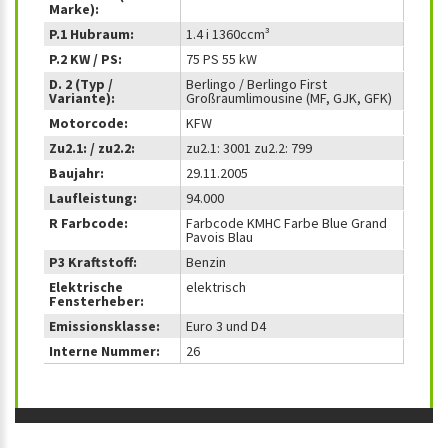
Marke):
P.1 Hubraum:
1.4 i 1360ccm³
P.2 KW / PS:
75 PS 55 kW
D. 2 (Typ /
Berlingo / Berlingo First
Variante):
Großraumlimousine (MF, GJK, GFK)
Motorcode:
KFW
Zu2.1: / zu2.2:
zu2.1: 3001 zu2.2: 799
Baujahr:
29.11.2005
Laufleistung:
94.000
R Farbcode:
Farbcode KMHC Farbe Blue Grand
Pavois Blau
P3 Kraftstoff:
Benzin
Elektrische
elektrisch
Fensterheber:
Emissionsklasse:
Euro 3 und D4
Interne Nummer:
26