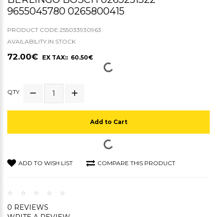
9655045780 0265800415
PRODUCT CODE:255033930963
AVAILABILITY:IN STOCK
72.00€
EX TAX:: 60.50€
QTY
Add to Cart
ADD TO WISH LIST
COMPARE THIS PRODUCT
0 REVIEWS