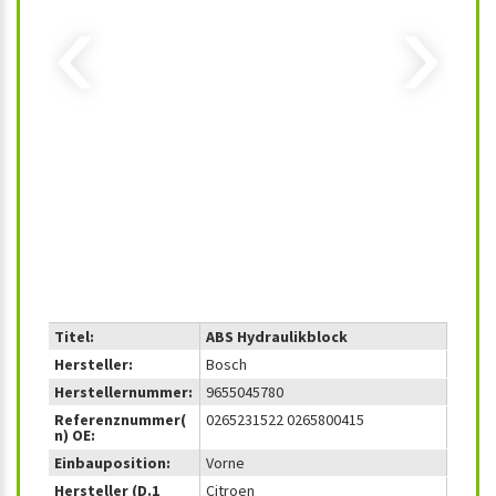
‹
›
Titel:
ABS Hydraulikblock
Hersteller:
Bosch
Herstellernummer:
9655045780
Referenznummer(
0265231522 0265800415
n) OE:
Einbauposition:
Vorne
Hersteller (D.1
Citroen