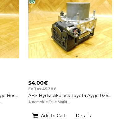
54.00€
Ex Tax:45.38€
ABS Hydraulikblock Toyota Aygo Bosch 0265800441 0265231579 44510-0H010
ABS Hydraulikblock Toyota Aygo 0265231579 Bosch 44510-0H010
..
Automobile Teile Markt ..
Add to Cart
Details