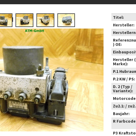
Titel:
Hersteller:
Hersteller
Referenzn
) OE:
Einbauposi
Hersteller 
Marke):
P.1 Hubrau
P.2 KW / PS:
D. 2 (Typ /
Variante):
Motorcode
Zu2.1: / zu2.
Baujahr:
R Farbcode
P3 Kraftstof