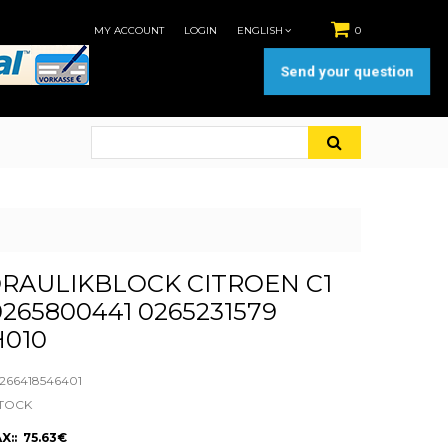
MY ACCOUNT
LOGIN
ENGLISH
0
Send your question
RAULIKBLOCK CITROEN C1
265800441 0265231579
H010
66418546401
STOCK
X:: 75.63€