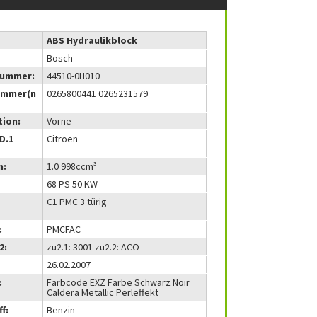
ABS Hydraulikblock
Bosch
nummer:
44510-0H010
ummer(n
0265800441 0265231579
tion:
Vorne
(D.1
Citroen
m:
1.0 998ccm³
68 PS 50 KW
C1 PMC 3 türig
:
PMCFAC
2:
zu2.1: 3001 zu2.2: ACO
26.02.2007
:
Farbcode EXZ Farbe Schwarz Noir
Caldera Metallic Perleffekt
f:
Benzin