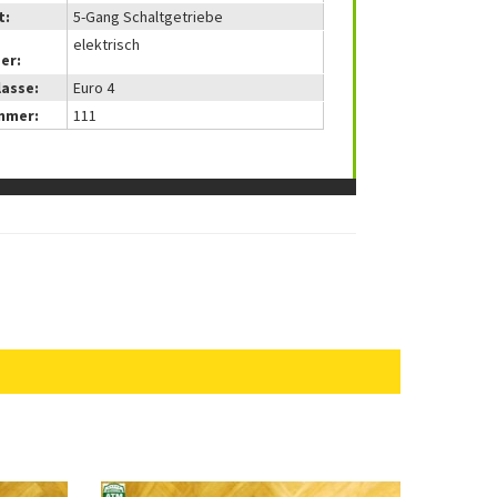
t:
5-Gang Schaltgetriebe
elektrisch
er:
lasse:
Euro 4
mmer:
111