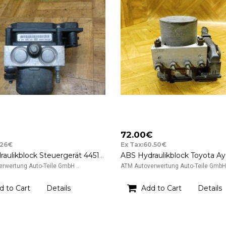
72.00€
.26€
Ex Tax:60.50€
ABS Hydraulikblock Steuergerät 44510-0H010 0265231579 Toyota Aygo BJ 2008 Bosch
rwertung Auto-Teile GmbH ..
ATM Autoverwertung Auto-Teile GmbH 
d to Cart
Details
Add to Cart
Details