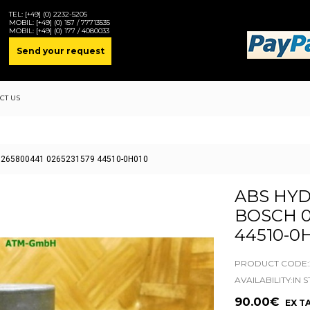
TEL:
[+49] (0) 2232-5205
MOBIL:
[+49] (0) 157 / 77713535
MOBIL:
[+49] (0) 177 / 4080033
Send your request
CT US
h 0265800441 0265231579 44510-0H010
ABS HYD
BOSCH 0
44510-0
PRODUCT CODE:2
AVAILABILITY:IN 
90.00€
EX TA