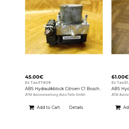
45.00€
61.00€
Ex Tax:37.82€
Ex Tax:51
ABS Hydraulikblock Citroen C1 Bosch 44510-0H010 0265231579
ATM Autoverwertung Auto-Teile GmbH ..
ATM Autove
Add to Cart
Details
Ad