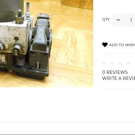
QTY
ADD TO WISH 
0 REVIEWS
WRITE A REV