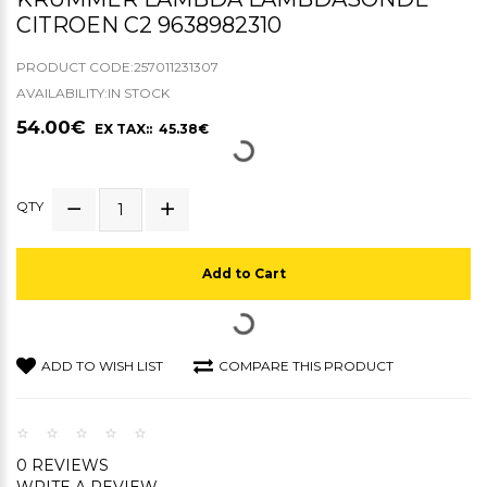
CITROEN C2 9638982310
PRODUCT CODE:257011231307
AVAILABILITY:IN STOCK
54.00€
EX TAX:: 45.38€
QTY
Add to Cart
ADD TO WISH LIST
COMPARE THIS PRODUCT
0 REVIEWS