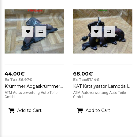
44.00€
68.00€
Ex Tax:36.97€
Ex Tax:57.14€
Krümmer Abgaskrümmer KAT Katalysator Renault Clio 2 1,2i 16v 115118 185
KAT Katalysator Lambda Lambdasonde Krümmer Chevrolet Matiz
ATM Autoverwertung Auto-Teile
ATM Autoverwertung Auto-Teile
GmbH ..
GmbH ..
Add to Cart
Add to Cart