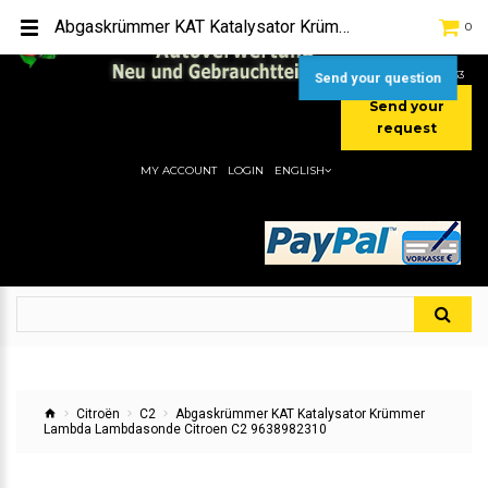
TEL:
[+49] (0) 2232-5205
Abgaskrümmer KAT Katalysator Krümmer Lambda Lambdasonde Citroen C2 9638982310
0
MOBIL:
[+49] (0) 157 / 77713535
MOBIL:
[+49] (0) 177 / 4080033
Send your question
Send your
request
MY ACCOUNT
LOGIN
ENGLISH
Citroën
C2
Abgaskrümmer KAT Katalysator Krümmer
Lambda Lambdasonde Citroen C2 9638982310