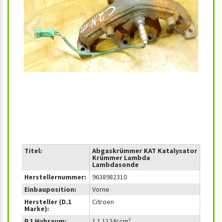
‹
›
Titel:
Abgaskrümmer KAT Katalysator
Krümmer Lambda
Lambdasonde
Herstellernummer:
9638982310
Einbauposition:
Vorne
Hersteller (D.1
Citroen
Marke):
P.1 Hubraum:
1.1 1124ccm³