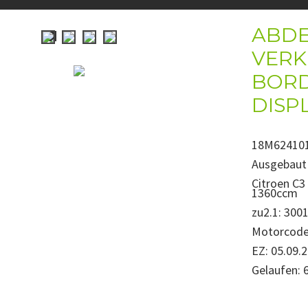
ABD
VERK
BOR
DISP
18M624101
Ausgebaut 
Citroen C3
1360ccm
zu2.1: 3001
Motorcode
EZ: 05.09.
Gelaufen: