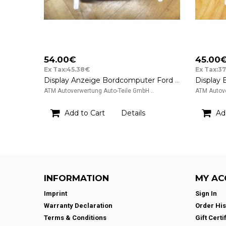
54.00€
45.00
Ex Tax:45.38€
Ex Tax:3
Display Anzeige Bordcomputer Ford Fiesta 6 VI FoMoCo 8A6T18B955BM
ATM Autoverwertung Auto-Teile GmbH ..
ATM Autove
Add to Cart
Details
Ad
INFORMATION
MY AC
Imprint
Sign In
Warranty Declaration
Order His
Terms & Conditions
Gift Certi