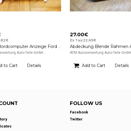
€
27.00€
7.82€
Ex Tax:22.69€
Display Bordcomputer Anzeige Ford Fiesta 6 VI BA6T18B955ED
rwertung Auto-Teile GmbH ..
ATM Autoverwertung Auto-Teile GmbH 
d to Cart
Details
Add to Cart
Details
COUNT
FOLLOW US
Facebook
tory
Twitter
ficates