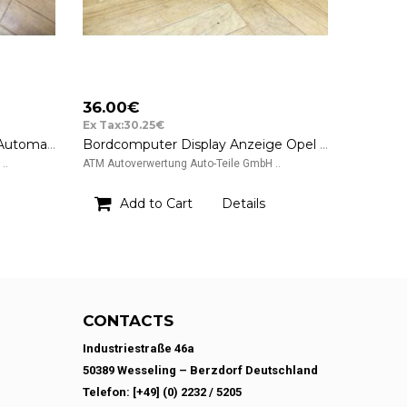
36.00€
Ex Tax:30.25€
Abdeckung Blende Rahmen Automatik Ganganzeige BMW E39 5er 8221525
Bordcomputer Display Anzeige Opel Meriva 13255825 565412769
..
ATM Autoverwertung Auto-Teile GmbH ..
Add to Cart
Details
CONTACTS
Industriestraße 46a
50389 Wesseling – Berzdorf Deutschland
Telefon: [+49] (0) 2232 / 5205