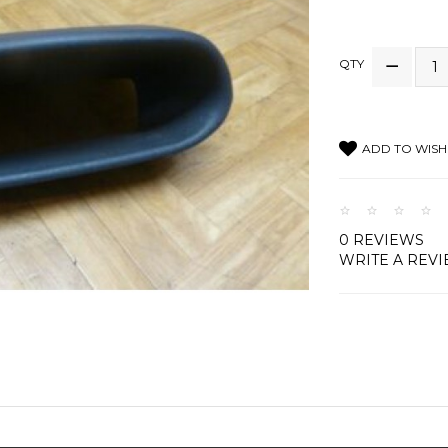
QTY
ADD TO WISH 
0 REVIEWS
WRITE A REV