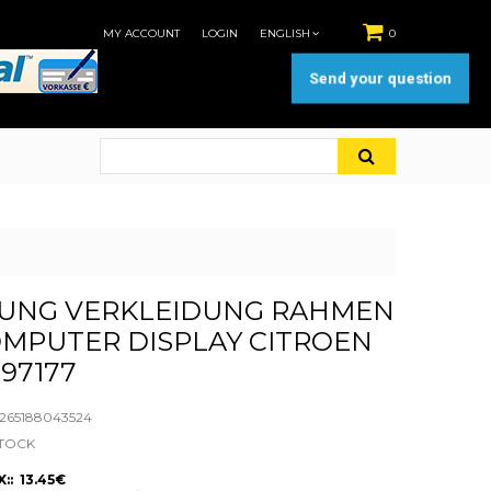
MY ACCOUNT
LOGIN
ENGLISH
0
Send your question
UNG VERKLEIDUNG RAHMEN
MPUTER DISPLAY CITROEN
997177
65188043524
STOCK
:: 13.45€