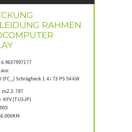
ECKUNG
LEIDUNG RAHMEN
DCOMPUTER
LAY
6 9637997177
aus:
 I (FC_) Schrägheck 1.4 i 73 PS 54 kW
 zu2.2: 787
: KFV (TU3JP)
2005
 66.000KM