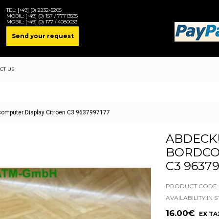
TEL:
[+49] (0) 2232-5205
MOBIL:
[+49] (0) 157 / 77713535
MOBIL:
[+49] (0) 177 / 4080033
Send your request
CT US
omputer Display Citroen C3 9637997177
ABDECK
BORDCO
C3 9637
PRODUCT CODE:2
AVAILABILITY:IN 
16.00€
EX TAX