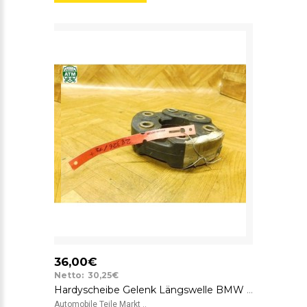
36,00€
Netto: 30,25€
Hardyscheibe Gelenk Längswelle BMW 7610061 SGF GAB01-043 26.11-7610061
Automobile Teile Markt ..