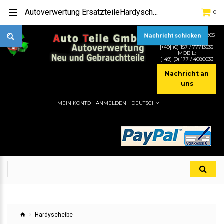
Autoverwertung ErsatzteileHardyscheibe -> HardyscheibeHier gibt es viele Autoersatzteile, günstigen Preise, gute Qualität
0
TEL:
[+49] (0) 2232-5205
Nachricht schicken
MOBIL:
[+49] (0) 157 / 77713535
MOBIL:
[+49] (0) 177 / 4080033
Nachricht an
uns
MEIN KONTO
ANMELDEN
DEUTSCH
Hardyscheibe