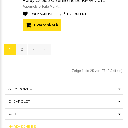
Hardyscheibe Gelenkscheibe BMW G01 G02 G05 G06 G07 SGF 8832852 GAB01-063
Automobile Teile Markt ..
+ WUNSCHLISTE
+ VERGLEICH
+ Warenkorb
1
2
>
>|
Zeige 1 bis 25 von 27 (2 Seite(n))
ALFA ROMEO
CHEVROLET
AUDI
HARDYSCHEIBE