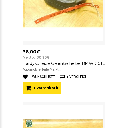
36,00€
Netto: 30,25€
Hardyscheibe Gelenkscheibe BMW G01 G02 G05 G06 G07 SGF 8832852 GAB01-063
Automobile Teile Markt ..
+ WUNSCHLISTE
+ VERGLEICH
+ Warenkorb