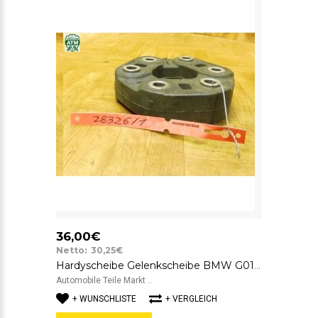
36,00€
Netto: 30,25€
Hardyscheibe Gelenkscheibe BMW G01 G02 G05 G06 G07 SGF 8832852 GAB01-063
Automobile Teile Markt ..
+ WUNSCHLISTE
+ VERGLEICH