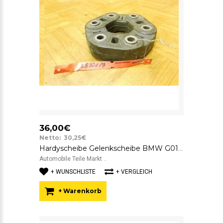
36,00€
Netto: 30,25€
Hardyscheibe Gelenkscheibe BMW G01 G02 G05 G06 G07 SGF 8832852 GAB01-063
Automobile Teile Markt ..
+ WUNSCHLISTE
+ VERGLEICH
+ Warenkorb