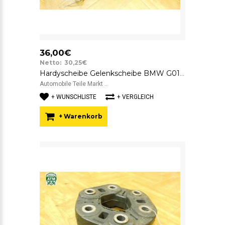
36,00€
Netto: 30,25€
Hardyscheibe Gelenkscheibe BMW G01 G02 G05 G06 G07 SGF 8832852 GAB01-063
Automobile Teile Markt ..
+ WUNSCHLISTE
+ VERGLEICH
+ Warenkorb