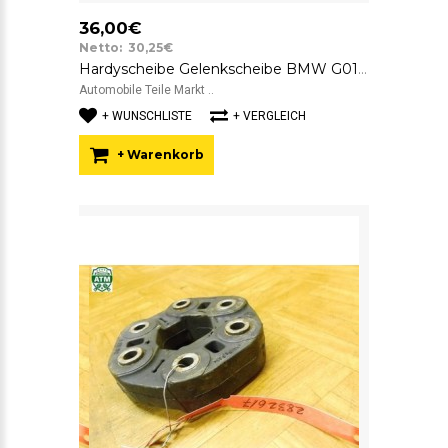
36,00€
Netto: 30,25€
Hardyscheibe Gelenkscheibe BMW G01 G02 G05 G06 G07 SGF 8832852 GAB01-063
Automobile Teile Markt ..
+ WUNSCHLISTE
+ VERGLEICH
+ Warenkorb