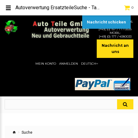
Autoverwertung ErsatzteileSuche - Tag - 09127108Hier gibt es viele Autoersatzteile, günstigen Preise, gute Qualität
0
Nachricht schicken
TEL:
[+49] (0) 2232-5205
MOBIL:
[+49] (0) 157 / 77713535
MOBIL:
[+49] (0) 177 / 4080033
Nachricht an
uns
MEIN KONTO
ANMELDEN
DEUTSCH
Suche