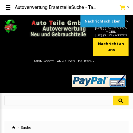
Autoverwertung ErsatzteileSuche - Tag - mk70Hier gibt es viele Autoersatzteile, günstigen Preise, gute Qualität
0
Nachricht schicken
TEL:
[+49] (0) 2232-5205
MOBIL:
[+49] (0) 157 / 77713535
MOBIL:
[+49] (0) 177 / 4080033
Nachricht an
uns
MEIN KONTO
ANMELDEN
DEUTSCH
Suche