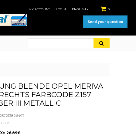
MY ACCOUNT
LOGIN
ENGLISH
0
Send your question
UNG BLENDE OPEL MERIVA
RECHTS FARBCODE Z157
ER III METALLIC
57213826497
STOCK
X:: 26.89€