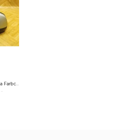
Seitenspiegel links Opel Meriva Farbcode Z157 Starsilber III Metallic
..