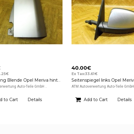
€
40.00€
0.25€
Ex Tax:33.61€
Abdeckung Blende Opel Meriva hinten rechts 13130028 Farbcode Z157 Starsilber III
rwertung Auto-Teile GmbH ..
ATM Autoverwertung Auto-Teile GmbH 
d to Cart
Details
Add to Cart
Details