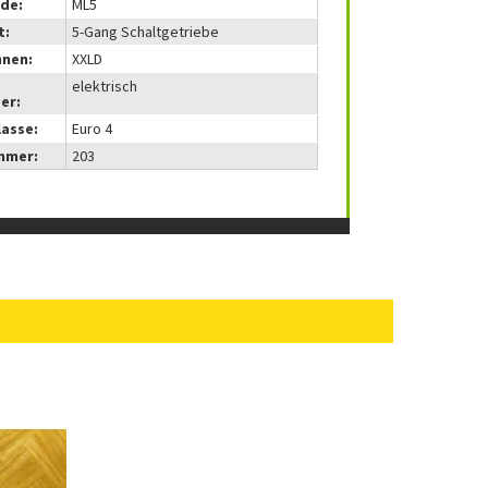
de:
ML5
t:
5-Gang Schaltgetriebe
nnen:
XXLD
elektrisch
er:
lasse:
Euro 4
mmer:
203