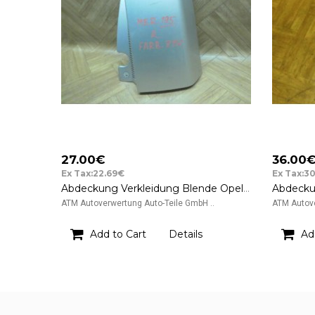
27.00€
36.00
Ex Tax:22.69€
Ex Tax:3
Abdeckung Verkleidung Blende Opel Meriva rechts Farbcode Z157 Starsilber
ATM Autoverwertung Auto-Teile GmbH ..
ATM Autove
Add to Cart
Details
Ad