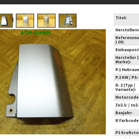
Titel:
Hersteller
Referenzn
) OE:
Einbauposi
Hersteller 
Marke):
P.1 Hubrau
P.2 KW / PS:
D. 2 (Typ /
Variante):
Motorcode
Zu2.1: / zu2.
Baujahr:
R Farbcode
P3 Kraftstof