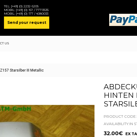
TEL:
[+49] (0) 2232-5205
MOBIL:
[+49] (0) 157 / 77713535
MOBIL:
[+49] (0) 177 / 4080033
Send your request
CT US
57 Starsilber III Metallic
ABDECK
HINTEN 
STARSILB
PRODUCT CODE:2
AVAILABILITY:IN 
32.00€
EX TA