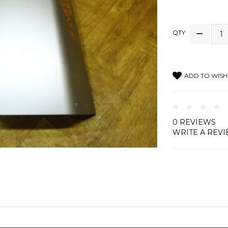
QTY
ADD TO WISH 
0 REVIEWS
WRITE A REV