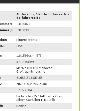
Abdeckung Blende hinten rechts
Beifahrerseite
nummer:
13130028
ummer(n
1310030
tion:
Hinten;Rechts
(D.1
Opel
m:
1.6 1598ccm³ E75
87 PS 64 kW
Meriva X01 X03 Monocab
Großraumlimousine
:
Z16SE Z 16 SE L55
2:
zu2.1: 0035 zu2.2: 481
17.05.2004
:
Farbcode Z157 2AU Farbe Grau
Silber Starsilber III Metallic
f:
Benzin