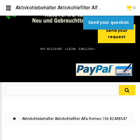
TEL:
[+49] (0) 2232-5205
Aktivkohlebehälter Aktivkohlefilter Alfa Romeo 156 82488547
0
MOBIL:
[+49] (0) 157 / 77713535
MOBIL:
[+49] (0) 177 / 4080033
Send your question
Send your
request
MY ACCOUNT
LOGIN
ENGLISH
Aktivkohlebehälter Aktivkohlefilter Alfa Romeo 156 82488547