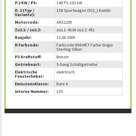
P.2 KW / PS:
140 PS 103 kW
D. 2 (Typ /
156 Sportwagon (932_) Kombi
Variante):
Motorcode:
AR32205
Zu2.1: / zu2.2:
zu2.1: 4136 zu2.2: 451
Baujahr:
13.06.2005
R Farbcode:
Farbcode 694 MET Farbe Grigio
Sterling Silber
P3 Kraftstoff:
Benzin
Getriebeart:
5-Gang Schaltgetriebe
Elektrische
elektrisch
Fensterheber:
Emissionsklasse:
Euro 4
Interne Nummer:
133