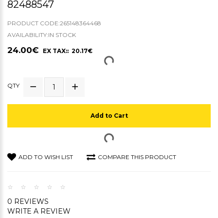
82488547
PRODUCT CODE:265148364468
AVAILABILITY:IN STOCK
24.00€
EX TAX:: 20.17€
QTY
Add to Cart
ADD TO WISH LIST
COMPARE THIS PRODUCT
0 REVIEWS
WRITE A REVIEW