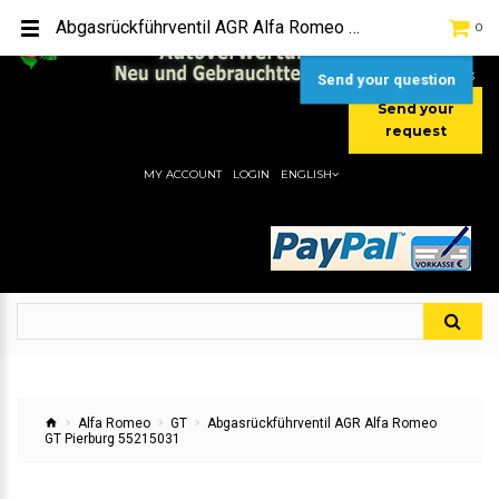
TEL:
[+49] (0) 2232-5205
Abgasrückführventil AGR Alfa Romeo GT Pierburg 55215031
0
MOBIL:
[+49] (0) 157 / 77713535
MOBIL:
[+49] (0) 177 / 4080033
Send your question
Send your
request
MY ACCOUNT
LOGIN
ENGLISH
Alfa Romeo
GT
Abgasrückführventil AGR Alfa Romeo
GT Pierburg 55215031