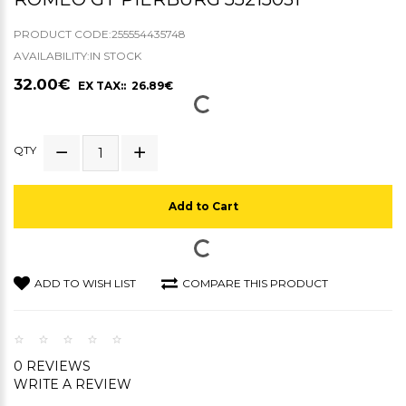
PRODUCT CODE:255554435748
AVAILABILITY:IN STOCK
32.00€
EX TAX:: 26.89€
QTY
Add to Cart
ADD TO WISH LIST
COMPARE THIS PRODUCT
0 REVIEWS
WRITE A REVIEW