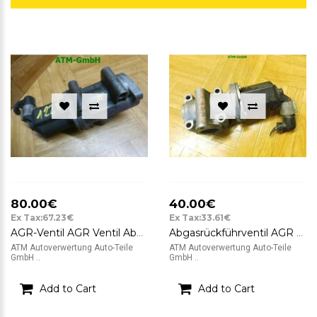
80.00€
40.00€
Ex Tax:67.23€
Ex Tax:33.61€
AGR-Ventil AGR Ventil Abgasrückführventil Fiat Stilo Pierburg 7.22946.20 B714
Abgasrückführventil AGR Opel Vectra C Pierburg 55215031 5.00240.05 10T145
ATM Autoverwertung Auto-Teile
ATM Autoverwertung Auto-Teile
GmbH ..
GmbH ..
Add to Cart
Add to Cart