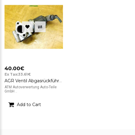
40.00€
Ex Tax:33.61€
AGR Ventil Abgasrückführungsventil Fiat Croma Pierburg 55215031 5.00240.05
ATM Autoverwertung Auto-Teile
GmbH ..
Add to Cart