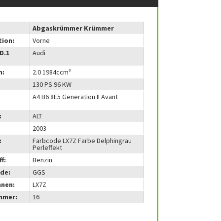
Abgaskrümmer Krümmer
tion:
Vorne
(D.1
Audi
m:
2.0 1984ccm³
130 PS 96 KW
A4 B6 8E5 Generation II Avant
:
ALT
2003
:
Farbcode LX7Z Farbe Delphingrau
Perleffekt
f:
Benzin
de:
GGS
nnen:
LX7Z
mmer:
16