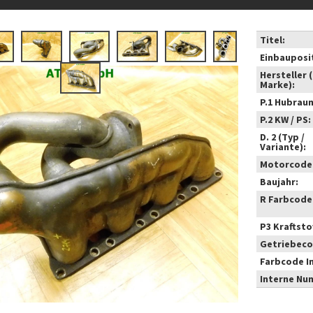
Titel:
Einbauposi
Hersteller 
Marke):
P.1 Hubrau
P.2 KW / PS:
D. 2 (Typ /
Variante):
Motorcode
Baujahr:
R Farbcode
P3 Kraftstof
Getriebeco
Farbcode I
Interne Nu