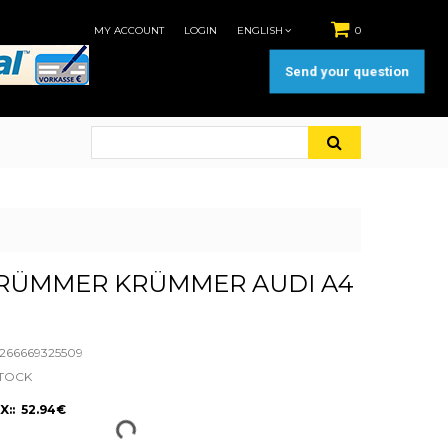
MY ACCOUNT
LOGIN
ENGLISH
0
Send your question
RÜMMER KRÜMMER AUDI A4
66669325509
STOCK
X:: 52.94€