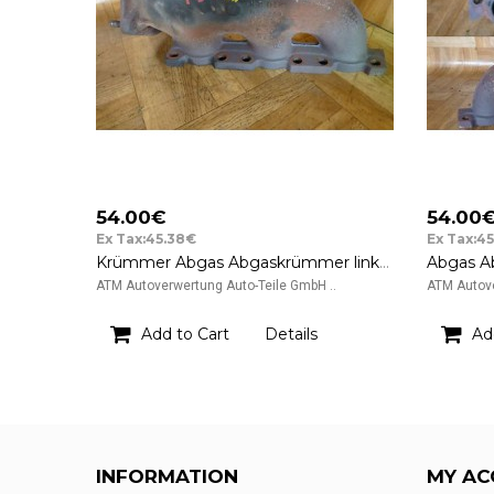
54.00€
54.00
Ex Tax:45.38€
Ex Tax:4
Krümmer Abgas Abgaskrümmer links Audi A4 8E 033DJ 130202
ATM Autoverwertung Auto-Teile GmbH ..
ATM Autove
Add to Cart
Details
Ad
INFORMATION
MY AC