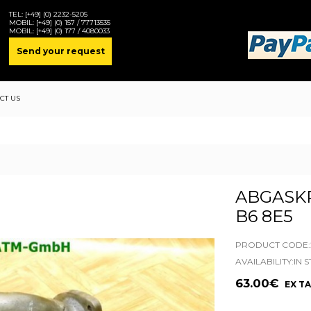
TEL:
[+49] (0) 2232-5205
MOBIL:
[+49] (0) 157 / 77713535
MOBIL:
[+49] (0) 177 / 4080033
Send your request
CT US
ABGASK
B6 8E5
PRODUCT CODE:2
AVAILABILITY:IN 
63.00€
EX TA