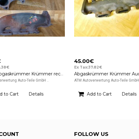
€
45.00€
5.38€
Ex Tax:37.82€
Abgas Abgaskrümmer Krümmer rechts Audi A4 8E 033DJ 5678910 070901
rwertung Auto-Teile GmbH ..
ATM Autoverwertung Auto-Teile GmbH 
d to Cart
Details
Add to Cart
Details
COUNT
FOLLOW US