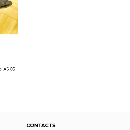
Abgaskrümmer Krümmer Audi A6 059253033P
..
CONTACTS