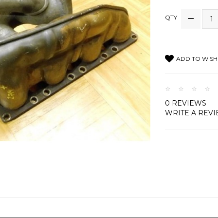
QTY
ADD TO WISH 
0 REVIEWS
WRITE A REV