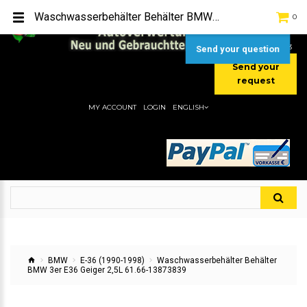
TEL:
[+49] (0) 2232-5205
Waschwasserbehälter Behälter BMW 3er E36 Geiger 2,5L 61.66-13873839
0
MOBIL:
[+49] (0) 157 / 77713535
MOBIL:
[+49] (0) 177 / 4080033
Send your question
Send your
request
MY ACCOUNT
LOGIN
ENGLISH
BMW
E-36 (1990-1998)
Waschwasserbehälter Behälter
BMW 3er E36 Geiger 2,5L 61.66-13873839