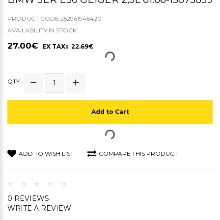
PRODUCT CODE:252961946420
AVAILABILITY:IN STOCK
27.00€
EX TAX:: 22.69€
QTY
Add to Cart
ADD TO WISH LIST
COMPARE THIS PRODUCT
0 REVIEWS
WRITE A REVIEW