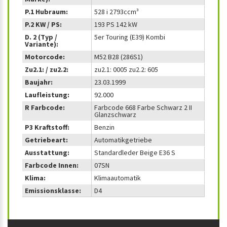
P.1 Hubraum:
528 i 2793ccm³
P.2 KW / PS:
193 PS 142 kW
D. 2 (Typ /
5er Touring (E39) Kombi
Variante):
Motorcode:
M52 B28 (286S1)
Zu2.1: / zu2.2:
zu2.1: 0005 zu2.2: 605
Baujahr:
23.03.1999
Laufleistung:
92.000
R Farbcode:
Farbcode 668 Farbe Schwarz 2 II
Glanzschwarz
P3 Kraftstoff:
Benzin
Getriebeart:
Automatikgetriebe
Ausstattung:
Standardleder Beige E36 S
Farbcode Innen:
07SN
Klima:
Klimaautomatik
Emissionsklasse:
D4