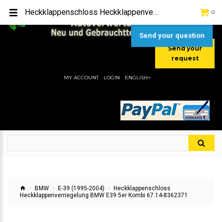
TEL:
[+49] (0) 2232-5205
Heckklappenschloss Heckklappenverriegelung BMW E39 5er Kombi 67.14-8362371
0
MOBIL:
[+49] (0) 157 / 77713535
MOBIL:
[+49] (0) 177 / 4080033
Send your question
Send your
request
MY ACCOUNT
LOGIN
ENGLISH
BMW
E-39 (1995-2004)
Heckklappenschloss
Heckklappenverriegelung BMW E39 5er Kombi 67.14-8362371