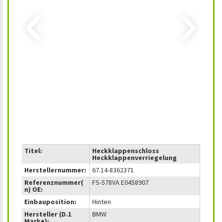
‹
›
Titel:
Heckklappenschloss
Heckklappenverriegelung
Herstellernummer:
67.14-8362371
Referenznummer(
FS-578VA E0458907
n) OE:
Einbauposition:
Hinten
Hersteller (D.1
BMW
Marke):