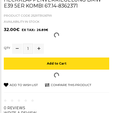
E39 5ER KOMBI 67.14-8362371
PRODUCT CODE:252973926799
AVAILABILITY:IN STOCK
32.00€
EX TAX:: 26.89€
QTY
Add to Cart
ADD TO WISH LIST
COMPARE THIS PRODUCT
0 REVIEWS