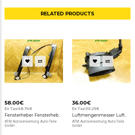
RELATED PRODUCTS
58.00€
36.00€
Ex Tax:48.74€
Ex Tax:30.25€
Fensterheber Fensterhebermotor BMW 5 5er E60 E60 vorne links Fahrerseite 7075667
Luftmengenmesser Luftmassenmesser BMW 5 5er E60 Bosch 092840004
ATM Autoverwertung Auto-Teile
ATM Autoverwertung Auto-Teile
GmbH ..
GmbH ..