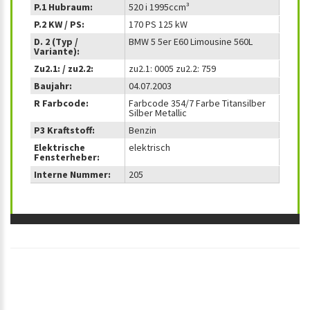
P.1 Hubraum:
520 i 1995ccm³
P.2 KW / PS:
170 PS 125 kW
D. 2 (Typ /
BMW 5 5er E60 Limousine 560L
Variante):
Zu2.1: / zu2.2:
zu2.1: 0005 zu2.2: 759
Baujahr:
04.07.2003
R Farbcode:
Farbcode 354/7 Farbe Titansilber
Silber Metallic
P3 Kraftstoff:
Benzin
Elektrische
elektrisch
Fensterheber:
Interne Nummer:
205