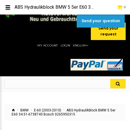
TEL:
[+49] (0) 2232-5205
ABS Hydraulikblock BMW 5 5er E60 34.51-6738743 Bosch 0265950315
0
MOBIL:
[+49] (0) 157 / 77713535
MOBIL:
[+49] (0) 177 / 4080033
Send your question
Send your
request
MY ACCOUNT
LOGIN
ENGLISH
BMW
E-60 (2003-2010)
ABS Hydraulikblock BMW 5 5er
E60 34.51-6738743 Bosch 0265950315