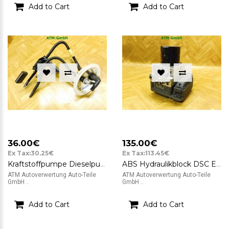
Add to Cart
Add to Cart
36.00€
135.00€
Ex Tax:30.25€
Ex Tax:113.45€
Kraftstoffpumpe Dieselpumpe Tankgeber BMW 5 5er E60 6765849 0580303042 Bosch
ABS Hydraulikblock DSC E6x BMW 5 5er E60 3451-6783360
ATM Autoverwertung Auto-Teile
ATM Autoverwertung Auto-Teile
GmbH ..
GmbH ..
Add to Cart
Add to Cart