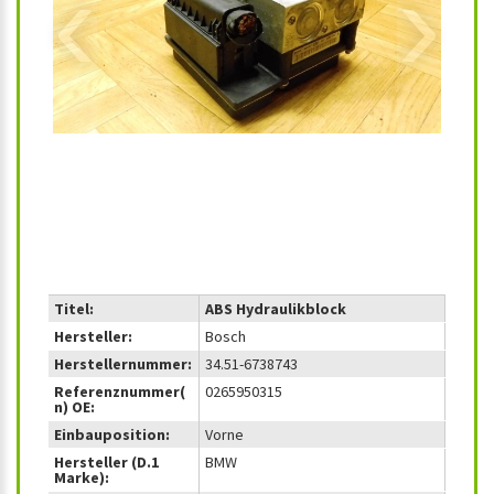
‹
›
Titel:
ABS Hydraulikblock
Hersteller:
Bosch
Herstellernummer:
34.51-6738743
Referenznummer(
0265950315
n) OE:
Einbauposition:
Vorne
Hersteller (D.1
BMW
Marke):