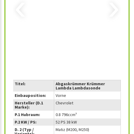
‹
›
Titel:
Abgaskrümmer Krümmer
Lambda Lambdasonde
Einbauposition:
Vorne
Hersteller (D.1
Chevrolet
Marke):
P.1 Hubraum:
0.8 796ccm³
P.2 KW / PS:
52 PS 38 kW
D. 2 (Typ /
Matiz (M200, M250)
Variante):