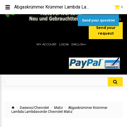
TEL:
[+49] (0) 2232-5205
Abgaskrümmer Krümmer Lambda Lambdasonde Chevrolet Matiz
0
MOBIL:
[+49] (0) 157 / 77713535
MOBIL:
[+49] (0) 177 / 4080033
Send your question
Send your
request
MY ACCOUNT
LOGIN
ENGLISH
Daewoo/Chevrolet
Matiz
Abgaskrümmer Krümmer
Lambda Lambdasonde Chevrolet Matiz