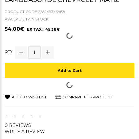
PRODUCT CODE:265249343988
AVAILABILITY:IN STOCK
54.00€
EX TAX:: 45.38€
QTY
Add to Cart
ADD TO WISH LIST
COMPARE THIS PRODUCT
0 REVIEWS
WRITE A REVIEW