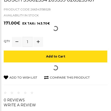
PRODUCT CODE:266343158528
AVAILABILITY:IN STOCK
171.00€
EX TAX:: 143.70€
QTY
Add to Cart
ADD TO WISH LIST
COMPARE THIS PRODUCT
0 REVIEWS
WRITE A REVIEW