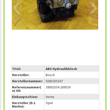
‹
›
Titel:
ABS Hydraulikblock
Hersteller:
Bosch
Herstellernummer:
0265255167
Referenznummer(
39002554 269539
n) OE:
Einbauposition:
Vorne
Hersteller (D.1
Opel
Marke):