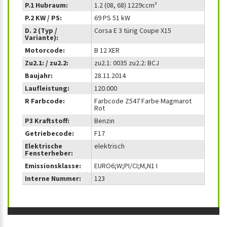
P.1 Hubraum:
1.2 (08, 68) 1229ccm³
P.2 KW / PS:
69 PS 51 kW
D. 2 (Typ /
Corsa E 3 türig Coupe X15
Variante):
Motorcode:
B 12 XER
Zu2.1: / zu2.2:
zu2.1: 0035 zu2.2: BCJ
Baujahr:
28.11.2014
Laufleistung:
120.000
R Farbcode:
Farbcode Z547 Farbe Magmarot
Rot
P3 Kraftstoff:
Benzin
Getriebecode:
F17
Elektrische
elektrisch
Fensterheber:
Emissionsklasse:
EURO6;W;PI/CI;M,N1 I
Interne Nummer:
123