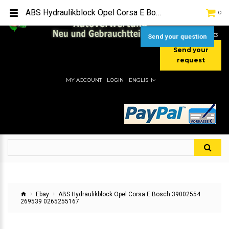
TEL:
[+49] (0) 2232-5205
ABS Hydraulikblock Opel Corsa E Bosch 39002554 269539 0265255167
0
MOBIL:
[+49] (0) 157 / 77713535
MOBIL:
[+49] (0) 177 / 4080033
Send your question
Send your
request
MY ACCOUNT
LOGIN
ENGLISH
Ebay
ABS Hydraulikblock Opel Corsa E Bosch 39002554
269539 0265255167