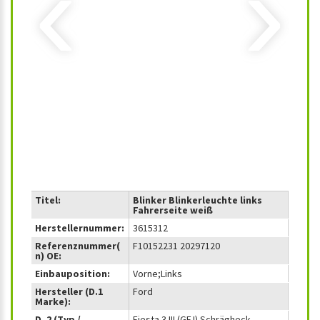
‹
›
Titel:
Blinker Blinkerleuchte links
Fahrerseite weiß
Herstellernummer:
3615312
Referenznummer(
F10152231 20297120
n) OE:
Einbauposition:
Vorne;Links
Hersteller (D.1
Ford
Marke):
D. 2 (Typ /
Fiesta 3 III (GFJ) Schrägheck