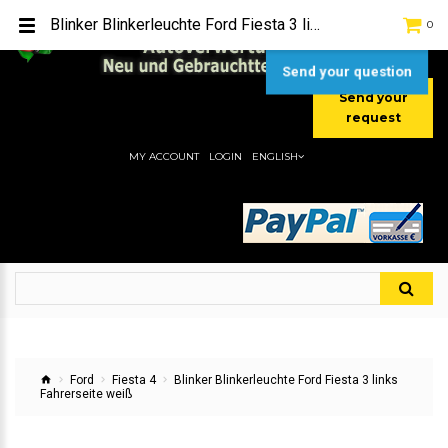
TEL:
[+49] (0) 2232-5205
Blinker Blinkerleuchte Ford Fiesta 3 links Fahrerseite weiß
0
MOBIL:
[+49] (0) 157 / 77713535
MOBIL:
[+49] (0) 177 / 4080033
Send your question
Send your
request
MY ACCOUNT
LOGIN
ENGLISH
Ford
Fiesta 4
Blinker Blinkerleuchte Ford Fiesta 3 links
Fahrerseite weiß