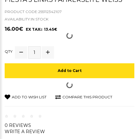
PRODUCT CODE:255112342107
AVAILABILITY:IN STOCK
16.00€
EX TAX:: 13.45€
QTY
Add to Cart
ADD TO WISH LIST
COMPARE THIS PRODUCT
0 REVIEWS
WRITE A REVIEW