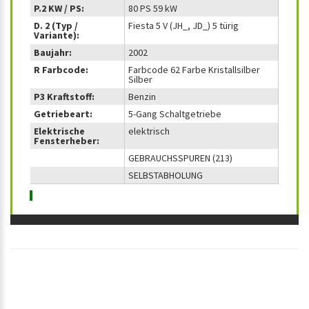
P.2 KW / PS:
80 PS 59 kW
D. 2 (Typ /
Fiesta 5 V (JH_, JD_) 5 türig
Variante):
Baujahr:
2002
R Farbcode:
Farbcode 62 Farbe Kristallsilber
Silber
P3 Kraftstoff:
Benzin
Getriebeart:
5-Gang Schaltgetriebe
Elektrische
elektrisch
Fensterheber:
GEBRAUCHSSPUREN (213)
SELBSTABHOLUNG