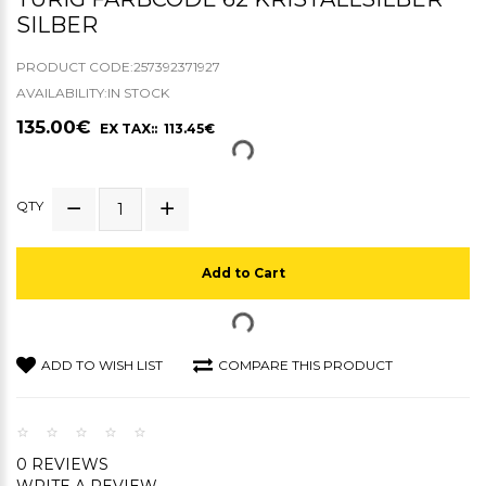
SILBER
PRODUCT CODE:257392371927
AVAILABILITY:IN STOCK
135.00€
EX TAX:: 113.45€
QTY
Add to Cart
ADD TO WISH LIST
COMPARE THIS PRODUCT
0 REVIEWS