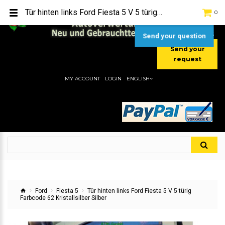
TEL:
[+49] (0) 2232-5205
Tür hinten links Ford Fiesta 5 V 5 türig Farbcode 62 Kristallsilber Silber
0
MOBIL:
[+49] (0) 157 / 77713535
MOBIL:
[+49] (0) 177 / 4080033
Send your question
Send your
request
MY ACCOUNT
LOGIN
ENGLISH
Ford
Fiesta 5
Tür hinten links Ford Fiesta 5 V 5 türig
Farbcode 62 Kristallsilber Silber