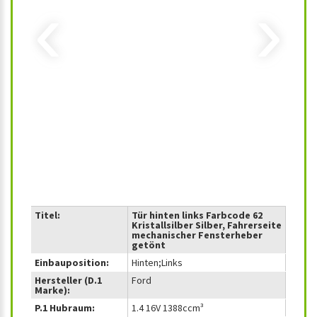
‹
›
Titel:
Tür hinten links Farbcode 62
Kristallsilber Silber, Fahrerseite
mechanischer Fensterheber
getönt
Einbauposition:
Hinten;Links
Hersteller (D.1
Ford
Marke):
P.1 Hubraum:
1.4 16V 1388ccm³