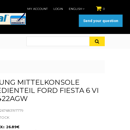
MY ACCOUNT
LOGIN
ENGLISH
0
Send your question
UNG MITTELKONSOLE
DIENTEIL FORD FIESTA 6 VI
D422AGW
67683197779
STOCK
X:: 26.89€