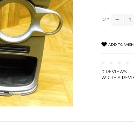
QTY
ADD TO WISH 
0 REVIEWS
WRITE A REV