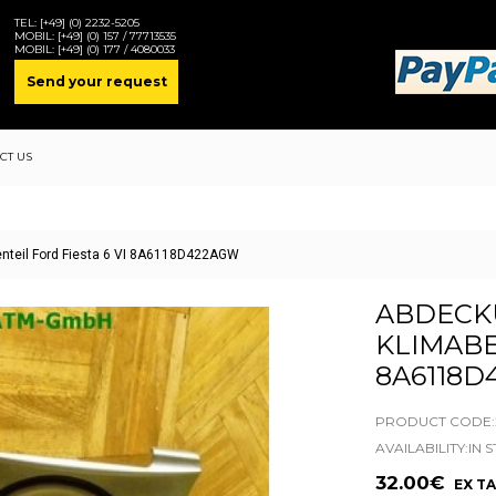
TEL:
[+49] (0) 2232-5205
MOBIL:
[+49] (0) 157 / 77713535
MOBIL:
[+49] (0) 177 / 4080033
Send your request
CT US
enteil Ford Fiesta 6 VI 8A6118D422AGW
ABDECK
KLIMABE
8A6118
PRODUCT CODE:2
AVAILABILITY:IN 
32.00€
EX TA