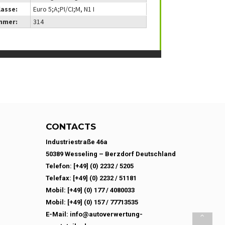
lasse:
Euro 5;A;PI/CI;M, N1 I
mmer:
314
CONTACTS
Industriestraße 46a
50389 Wesseling – Berzdorf Deutschland
Telefon: [+49] (0) 2232 / 5205
Telefax: [+49] (0) 2232 / 51181
Mobil: [+49] (0) 177 / 4080033
Mobil: [+49] (0) 157 / 77713535
E-Mail: info@autoverwertung-