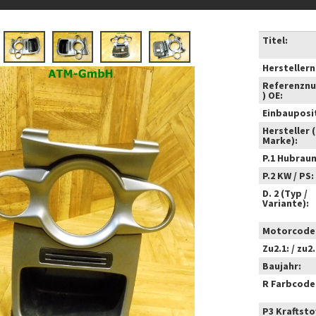
Titel:
Hersteller
Referenzn
) OE:
Einbauposi
Hersteller 
Marke):
P.1 Hubrau
P.2 KW / PS:
D. 2 (Typ /
Variante):
Motorcode
Zu2.1: / zu2.
Baujahr:
R Farbcode
P3 Kraftstof