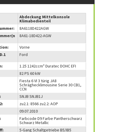
Abdeckung Mittelkonsole
Klimabedienteil
nummer:
8A6118D422AGW
ummer(n
8A61-18D422-AGW
tion:
Vorne
(D.1
Ford
m:
1.25 1242ccm³ Duratec DOHC EFI
82 PS 60 kW
Fiesta 6 VI 3 türig JA8
Schräghecklimousine Serie 30 CB1,
CCN
:
SNJB SNJB1J
2:
zu2.1: 8566 zu2.2: AOP
09.07.2010
:
Farbcode D9 Farbe Pantherschwarz
Schwarz Metallic
f:
5-Gang Schaltgetriebe B5/IB5