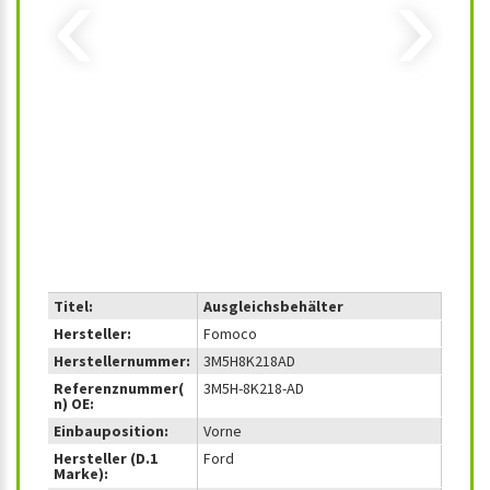
‹
›
Titel:
Ausgleichsbehälter
Hersteller:
Fomoco
Herstellernummer:
3M5H8K218AD
Referenznummer(
3M5H-8K218-AD
n) OE:
Einbauposition:
Vorne
Hersteller (D.1
Ford
Marke):