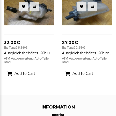
32.00€
27.00€
Ex Tax:26.89€
Ex Tax:22.69€
Ausgleichsbehälter Kühlung Ford S-Max FoMoCo 6G918K218AD
Ausgleichsbehälter Kühlmittel Ford Focus 2 II 3M5H8K218AH
ATM Autoverwertung Auto-Teile
ATM Autoverwertung Auto-Teile
GmbH ..
GmbH ..
Add to Cart
Add to Cart
INFORMATION
Imprint