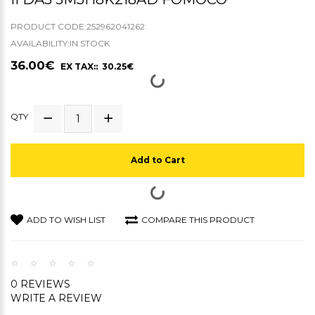
PRODUCT CODE:252962041262
AVAILABILITY:IN STOCK
36.00€
EX TAX:: 30.25€
QTY
Add to Cart
ADD TO WISH LIST
COMPARE THIS PRODUCT
0 REVIEWS
WRITE A REVIEW