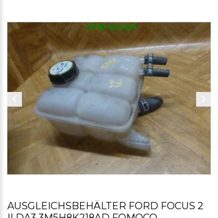
AUSGLEICHSBEHÄLTER FORD FOCUS 2
II DA3 3M5H8K218AD FOMOCO