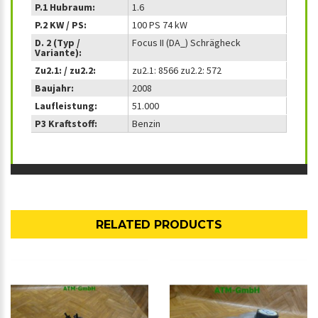
P.1 Hubraum:
1.6
P.2 KW / PS:
100 PS 74 kW
D. 2 (Typ /
Focus II (DA_) Schrägheck
Variante):
Zu2.1: / zu2.2:
zu2.1: 8566 zu2.2: 572
Baujahr:
2008
Laufleistung:
51.000
P3 Kraftstoff:
Benzin
RELATED PRODUCTS