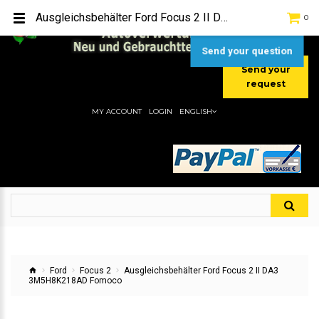
TEL:
[+49] (0) 2232-5205
Ausgleichsbehälter Ford Focus 2 II DA3 3M5H8K218AD Fomoco
0
MOBIL:
[+49] (0) 157 / 77713535
MOBIL:
[+49] (0) 177 / 4080033
Send your question
Send your
request
MY ACCOUNT
LOGIN
ENGLISH
Ford
Focus 2
Ausgleichsbehälter Ford Focus 2 II DA3
3M5H8K218AD Fomoco