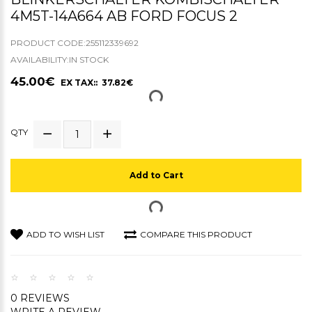
4M5T-14A664 AB FORD FOCUS 2
PRODUCT CODE:255112339692
AVAILABILITY:IN STOCK
45.00€
EX TAX:: 37.82€
QTY
Add to Cart
ADD TO WISH LIST
COMPARE THIS PRODUCT
0 REVIEWS