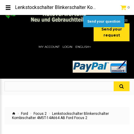
TEL:
[+49] (0) 2232-5205
Lenkstockschalter Blinkerschalter Kombischalter 4M5T-14A664 AB Ford Focus 2
0
MOBIL:
[+49] (0) 157 / 77713535
MOBIL:
[+49] (0) 177 / 4080033
Send your question
Send your
request
MY ACCOUNT
LOGIN
ENGLISH
Ford
Focus 2
Lenkstockschalter Blinkerschalter
Kombischalter 4M5T-14A664 AB Ford Focus 2