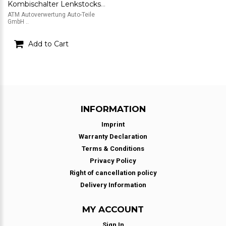
Kombischalter Lenkstockschalter Waschwasserschalter Ford Focus 2 II
ATM Autoverwertung Auto-Teile
GmbH ..
Add to Cart
INFORMATION
Imprint
Warranty Declaration
Terms & Conditions
Privacy Policy
Right of cancellation policy
Delivery Information
MY ACCOUNT
Sign In