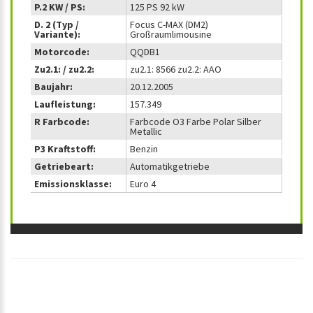
P.2 KW / PS:
125 PS 92 kW
D. 2 (Typ /
Focus C-MAX (DM2)
Variante):
Großraumlimousine
Motorcode:
QQDB1
Zu2.1: / zu2.2:
zu2.1: 8566 zu2.2: AAO
Baujahr:
20.12.2005
Laufleistung:
157.349
R Farbcode:
Farbcode O3 Farbe Polar Silber
Metallic
P3 Kraftstoff:
Benzin
Getriebeart:
Automatikgetriebe
Emissionsklasse:
Euro 4