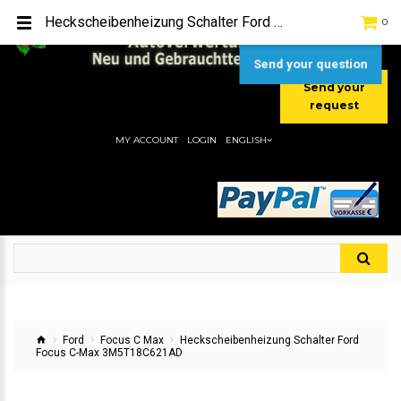
TEL:
[+49] (0) 2232-5205
Heckscheibenheizung Schalter Ford Focus C-Max 3M5T18C621AD
0
MOBIL:
[+49] (0) 157 / 77713535
MOBIL:
[+49] (0) 177 / 4080033
Send your question
Send your
request
MY ACCOUNT
LOGIN
ENGLISH
Ford
Focus C Max
Heckscheibenheizung Schalter Ford
Focus C-Max 3M5T18C621AD