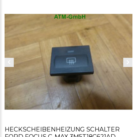
HECKSCHEIBENHEIZUNG SCHALTER
FORD FOCUS C-MAX 3M5T18C621AD