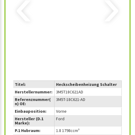
‹
›
Titel:
Heckscheibenheizung Schalter
Herstellernummer:
3M5T18C621AD
Referenznummer(
3M5T-18C621-AD
n) OE:
Einbauposition:
Vorne
Hersteller (D.1
Ford
Marke):
P.1 Hubraum:
1.8 1798ccm³