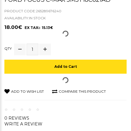
PRODUCT CODE:265289676240
AVAILABILITY:IN STOCK
18.00€
EX TAX:: 15.13€
QTY
Add to Cart
ADD TO WISH LIST
COMPARE THIS PRODUCT
0 REVIEWS
WRITE A REVIEW