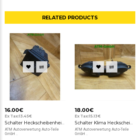
RELATED PRODUCTS
16.00€
18.00€
Ex Tax:13.45€
Ex Tax:15.13€
Schalter Heckscheibenheizung VW Polo 9N TRW 6Q0959621
Schalter Klima Heckscheibenheizung Umluft Ford Focus 1 98AG19A945BF
ATM Autoverwertung Auto-Teile
ATM Autoverwertung Auto-Teile
GmbH ..
GmbH ..