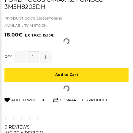
3M5H8205DH
PRODUCT CODE:265289706949
AVAILABILITY:IN STOCK
18.00€
EX TAX:: 15.13€
QTY
Add to Cart
ADD TO WISH LIST
COMPARE THIS PRODUCT
0 REVIEWS