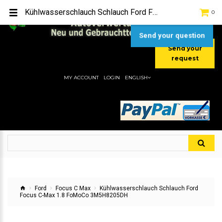
TEL:
[+49] (0) 2232-5205
Kühlwasserschlauch Schlauch Ford Focus C-Max 1.8 FoMoCo 3M5H8205DH
0
MOBIL:
[+49] (0) 157 / 77713535
MOBIL:
[+49] (0) 177 / 4080033
Send your question
Send your
request
MY ACCOUNT
LOGIN
ENGLISH
Ford
Focus C Max
Kühlwasserschlauch Schlauch Ford
Focus C-Max 1.8 FoMoCo 3M5H8205DH