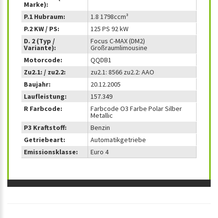
Marke):
P.1 Hubraum:
1.8 1798ccm³
P.2 KW / PS:
125 PS 92 kW
D. 2 (Typ /
Focus C-MAX (DM2)
Variante):
Großraumlimousine
Motorcode:
QQDB1
Zu2.1: / zu2.2:
zu2.1: 8566 zu2.2: AAO
Baujahr:
20.12.2005
Laufleistung:
157.349
R Farbcode:
Farbcode O3 Farbe Polar Silber
Metallic
P3 Kraftstoff:
Benzin
Getriebeart:
Automatikgetriebe
Emissionsklasse:
Euro 4