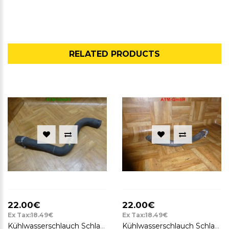
RELATED PRODUCTS
22.00€
22.00€
Ex Tax:18.49€
Ex Tax:18.49€
Kühlwasserschlauch Schlauch Ford Focus C-Max 1.8 FoMoCo 3M5H8260EJ
Kühlwasserschlauch Schlauch Ford KA 97KB8B273AK BJ 1996-2008 1,0i; 1,3i