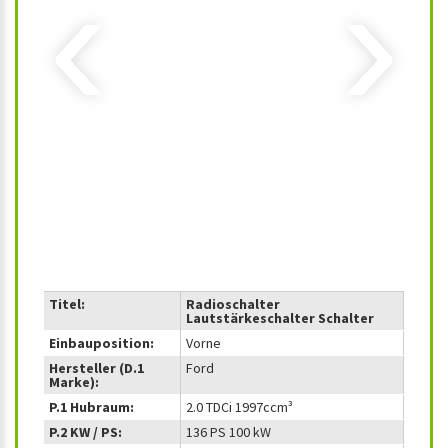
‹
›
Titel:
Radioschalter
Lautstärkeschalter Schalter
Einbauposition:
Vorne
Hersteller (D.1
Ford
Marke):
P.1 Hubraum:
2.0 TDCi 1997ccm³
P.2 KW / PS:
136 PS 100 kW