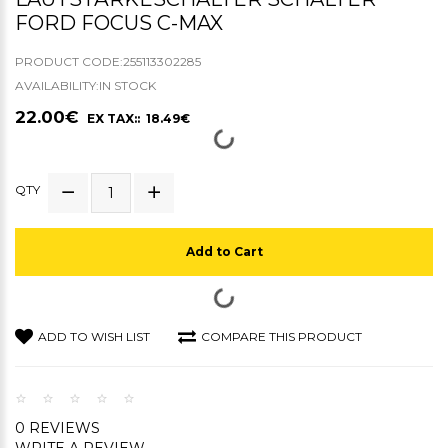
FORD FOCUS C-MAX
PRODUCT CODE:255113302285
AVAILABILITY:IN STOCK
22.00€
EX TAX:: 18.49€
QTY
Add to Cart
ADD TO WISH LIST
COMPARE THIS PRODUCT
0 REVIEWS