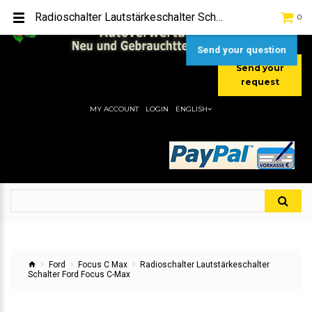
TEL:
[+49] (0) 2232-5205
Radioschalter Lautstärkeschalter Schalter Ford Focus C-Max
0
MOBIL:
[+49] (0) 157 / 77713535
MOBIL:
[+49] (0) 177 / 4080033
Send your question
Send your
request
MY ACCOUNT
LOGIN
ENGLISH
Ford
Focus C Max
Radioschalter Lautstärkeschalter
Schalter Ford Focus C-Max