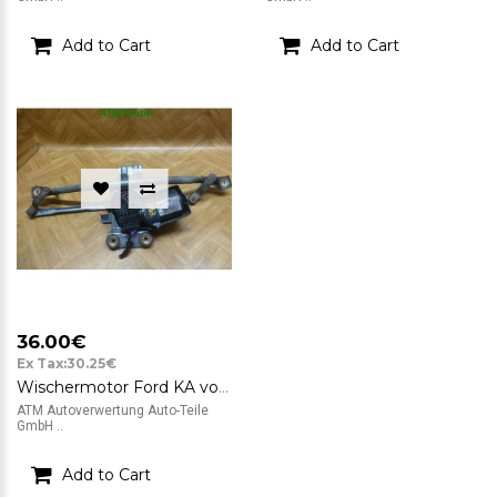
Add to Cart
Add to Cart
36.00€
Ex Tax:30.25€
Wischermotor Ford KA vorne Wischergestänge Bosch F006B20051 97KG17B571AC
ATM Autoverwertung Auto-Teile
GmbH ..
Add to Cart