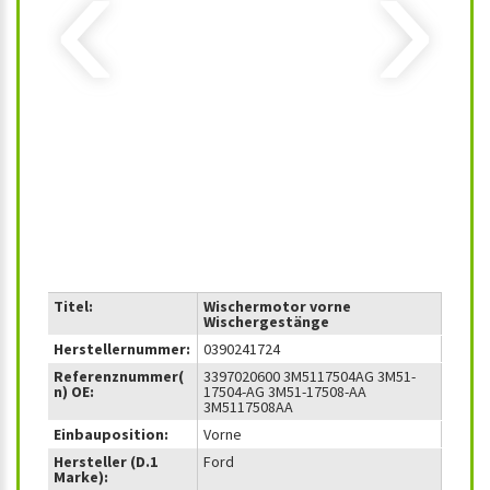
‹
›
Titel:
Wischermotor vorne
Wischergestänge
Herstellernummer:
0390241724
Referenznummer(
3397020600 3M5117504AG 3M51-
n) OE:
17504-AG 3M51-17508-AA
3M5117508AA
Einbauposition:
Vorne
Hersteller (D.1
Ford
Marke):