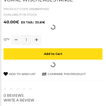
PRODUCT CODE:265288674952
AVAILABILITY:IN STOCK
40.00€
EX TAX:: 33.61€
QTY
Add to Cart
ADD TO WISH LIST
COMPARE THIS PRODUCT
0 REVIEWS
WRITE A REVIEW