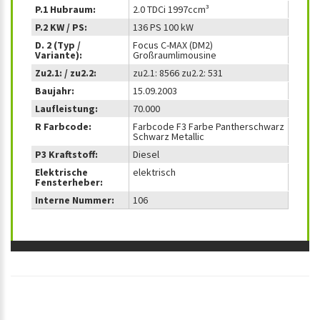
P.1 Hubraum:
2.0 TDCi 1997ccm³
P.2 KW / PS:
136 PS 100 kW
D. 2 (Typ /
Focus C-MAX (DM2)
Variante):
Großraumlimousine
Zu2.1: / zu2.2:
zu2.1: 8566 zu2.2: 531
Baujahr:
15.09.2003
Laufleistung:
70.000
R Farbcode:
Farbcode F3 Farbe Pantherschwarz
Schwarz Metallic
P3 Kraftstoff:
Diesel
Elektrische
elektrisch
Fensterheber:
Interne Nummer:
106