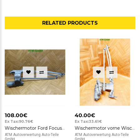
RELATED PRODUCTS
108.00€
40.00€
Ex Tax:90.76€
Ex Tax:33.61€
Wischermotor Ford Focus C-Max vorne Wischergestänge Bosch 12v 3M5117K484AC
Wischermotor vorne Wischergestänge Ford Focus C-Max Bosch 3M5117508AA
ATM Autoverwertung Auto-Teile
ATM Autoverwertung Auto-Teile
GmbH ..
GmbH ..