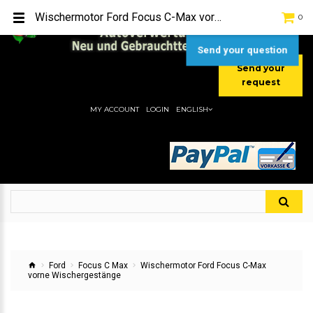
TEL:
[+49] (0) 2232-5205
Wischermotor Ford Focus C-Max vorne Wischergestänge
0
MOBIL:
[+49] (0) 157 / 77713535
MOBIL:
[+49] (0) 177 / 4080033
Send your question
Send your
request
MY ACCOUNT
LOGIN
ENGLISH
Ford
Focus C Max
Wischermotor Ford Focus C-Max
vorne Wischergestänge