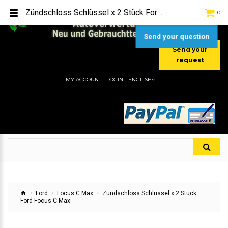
TEL:
[+49] (0) 2232-5205
Zündschloss Schlüssel x 2 Stück Ford Focus C-Max
0
MOBIL:
[+49] (0) 157 / 77713535
MOBIL:
[+49] (0) 177 / 4080033
Send your question
Send your
request
MY ACCOUNT
LOGIN
ENGLISH
Ford
Focus C Max
Zündschloss Schlüssel x 2 Stück
Ford Focus C-Max