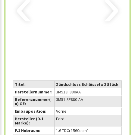
‹
›
Titel:
Zündschloss Schlüssel x 2 Stück
Herstellernummer:
3M513F880AA
Referenznummer(
3M51-3F880-AA
n) OE:
Einbauposition:
Vorne
Hersteller (D.1
Ford
Marke):
P.1 Hubraum:
1.6 TDCi 1560ccm³