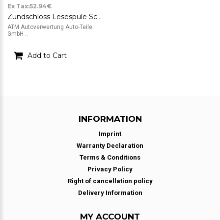
Ex Tax:52.94€
Zündschloss Lesespule Schlüssel x 2 Stück Mazda 6 GJ6A 66 938A
ATM Autoverwertung Auto-Teile
GmbH ..
Add to Cart
INFORMATION
Imprint
Warranty Declaration
Terms & Conditions
Privacy Policy
Right of cancellation policy
Delivery Information
MY ACCOUNT