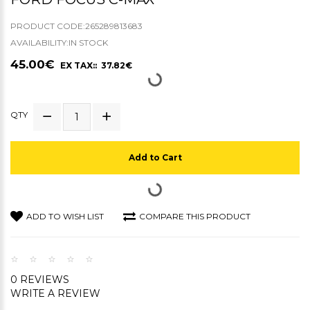
PRODUCT CODE:265289813683
AVAILABILITY:IN STOCK
45.00€
EX TAX:: 37.82€
QTY
Add to Cart
ADD TO WISH LIST
COMPARE THIS PRODUCT
0 REVIEWS
WRITE A REVIEW