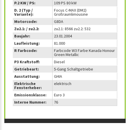
P.2 KW / PS:
109 PS 80 kW
D. 2 (Typ /
Focus C-MAX (DM2)
Variante):
Großraumlimousine
Motorcode:
G8DA
Zu2.1: / zu2.2:
zu2.1: 8566 zu2.2: 532
Baujahr:
23.01.2004
Laufleistung:
81.000
R Farbcode:
Farbcode W3 Farbe Kanada Honour
Green Metallic
P3 Kraftstoff:
Diesel
Getriebeart:
5-Gang Schaltgetriebe
Ausstattung:
GHIA
Elektrische
elektrisch
Fensterheber:
Emissionsklasse:
Euro 3
Interne Nummer:
76