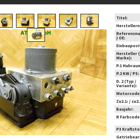
Titel:
Hersteller
Referenzn
) OE:
Einbauposi
Hersteller 
Marke):
P.1 Hubrau
P.2 KW / PS:
D. 2 (Typ /
Variante):
Motorcode
Zu2.1: / zu2.
Baujahr:
R Farbcode
P3 Kraftstof
Getriebear