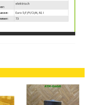
elektrisch
er:
lasse:
Euro 5;F;PI/CI;M, N1 I
mmer:
73