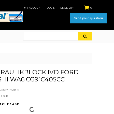
MY ACCOUNT
LOGIN
ENGLISH
0
Send your question
RAULIKBLOCK IVD FORD
 III WA6 CG91C405CC
56571753816
STOCK
X:: 113.45€