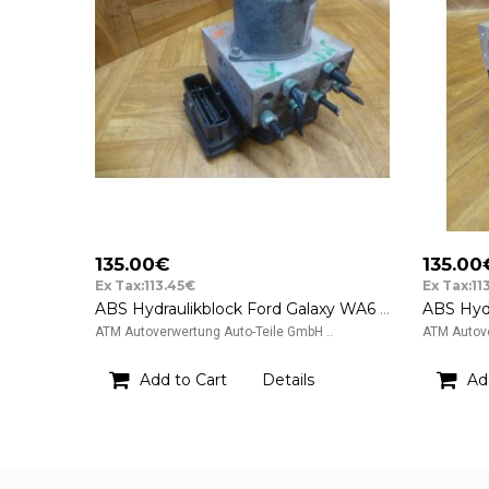
135.00€
135.00
Ex Tax:113.45€
Ex Tax:11
ABS Hydraulikblock Ford Galaxy WA6 6G912C405AH IVD TRW
ATM Autoverwertung Auto-Teile GmbH ..
ATM Autove
Add to Cart
Details
Ad