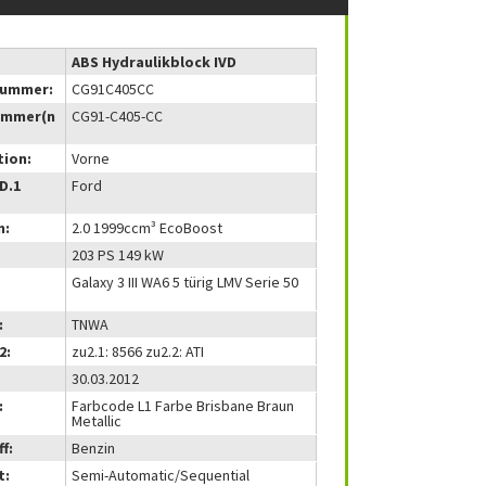
ABS Hydraulikblock IVD
nummer:
CG91C405CC
ummer(n
CG91-C405-CC
tion:
Vorne
(D.1
Ford
m:
2.0 1999ccm³ EcoBoost
203 PS 149 kW
Galaxy 3 III WA6 5 türig LMV Serie 50
:
TNWA
2:
zu2.1: 8566 zu2.2: ATI
30.03.2012
:
Farbcode L1 Farbe Brisbane Braun
Metallic
f:
Benzin
t:
Semi-Automatic/Sequential