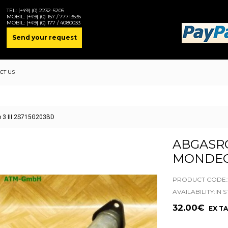
TEL:
[+49] (0) 2232-5205
MOBIL:
[+49] (0) 157 / 77713535
MOBIL:
[+49] (0) 177 / 4080033
Send your request
CT US
 3 III 2S715G203BD
ABGASR
MONDEO 
PRODUCT CODE:2
AVAILABILITY:IN 
32.00€
EX TA