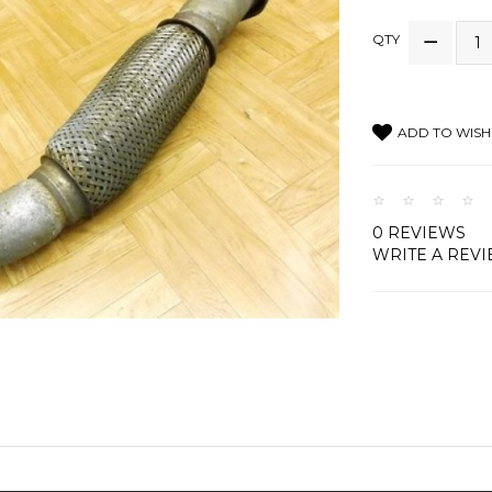
QTY
ADD TO WISH 
0 REVIEWS
WRITE A REV