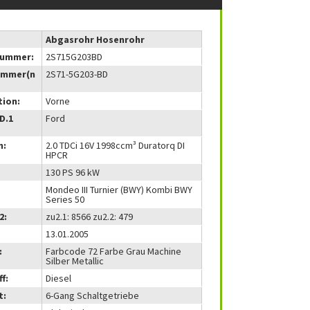
Abgasrohr Hosenrohr
nummer:
2S715G203BD
ummer(n
2S71-5G203-BD
tion:
Vorne
(D.1
Ford
m:
2.0 TDCi 16V 1998ccm³ Duratorq DI
HPCR
130 PS 96 kW
Mondeo III Turnier (BWY) Kombi BWY
Series 50
2:
zu2.1: 8566 zu2.2: 479
13.01.2005
:
Farbcode 72 Farbe Grau Machine
Silber Metallic
f:
Diesel
t:
6-Gang Schaltgetriebe