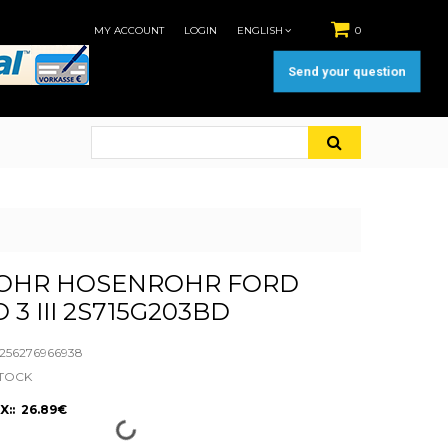
MY ACCOUNT
LOGIN
ENGLISH
0
Send your question
OHR HOSENROHR FORD
3 III 2S715G203BD
56276966938
STOCK
X:: 26.89€