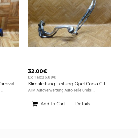
32.00€
Ex Tax:26.89€
Hosenrohr Flexrohr Rohr Kia Carnival II 2.9 TD Bj 01-05
Klimaleitung Leitung Opel Corsa C 1,0 Goodyear SLE 4890 A/C Hosenrohr 5/16 8mm
..
ATM Autoverwertung Auto-Teile GmbH ..
Add to Cart
Details