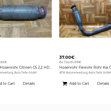
37.00€
.92€
Ex Tax:31.09€
Felxrohr Hosenrohr Citroen C5 2,2 HDI Nagares
rwertung Auto-Teile GmbH ..
ATM Autoverwertung Auto-Teile GmbH 
d to Cart
Details
Add to Cart
Details