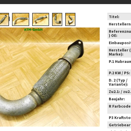
Titel:
Hersteller
Referenzn
) OE:
Einbauposi
Hersteller 
Marke):
P.1 Hubrau
P.2 KW / PS:
D. 2 (Typ /
Variante):
Zu2.1: / zu2.
Baujahr:
R Farbcode
P3 Kraftstof
Getriebear