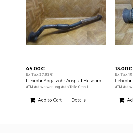
45.00€
13.00€
Ex Tax:37.82€
Ex Tax:10
Flexrohr Abgasrohr Auspuff Hosenrohr Mittelrohr Opel Zafira B
ATM Autoverwertung Auto-Teile GmbH ..
ATM Autove
Add to Cart
Details
Ad