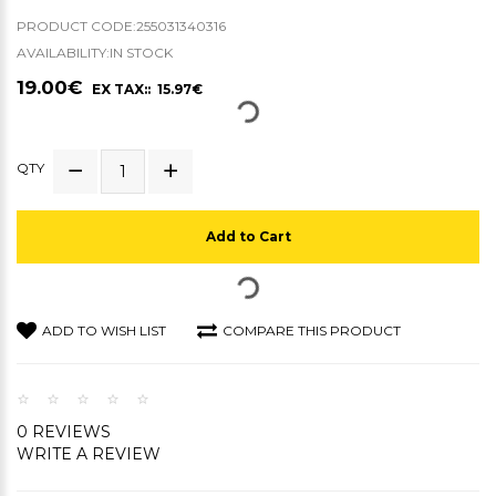
PRODUCT CODE:255031340316
AVAILABILITY:IN STOCK
19.00€
EX TAX:: 15.97€
QTY
Add to Cart
ADD TO WISH LIST
COMPARE THIS PRODUCT
0 REVIEWS
WRITE A REVIEW