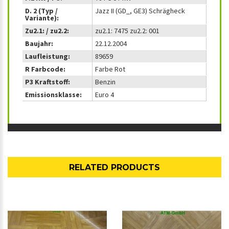
D. 2 (Typ /
Jazz II (GD_, GE3) Schrägheck
Variante):
Zu2.1: / zu2.2:
zu2.1: 7475 zu2.2: 001
Baujahr:
22.12.2004
Laufleistung:
89659
R Farbcode:
Farbe Rot
P3 Kraftstoff:
Benzin
Emissionsklasse:
Euro 4
RELATED PRODUCTS