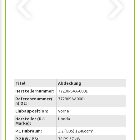
‹
›
Titel:
Abdeckung
Herstellernummer:
77290-SAA-0001
Referenznummer(
77290SAA0001
n) OE:
Einbauposition:
Vorne
Hersteller (D.1
Honda
Marke):
P.1 Hubraum:
1.2 (GD5) 1246ccm³
P.2 KW / PS:
78 PS 57 kW