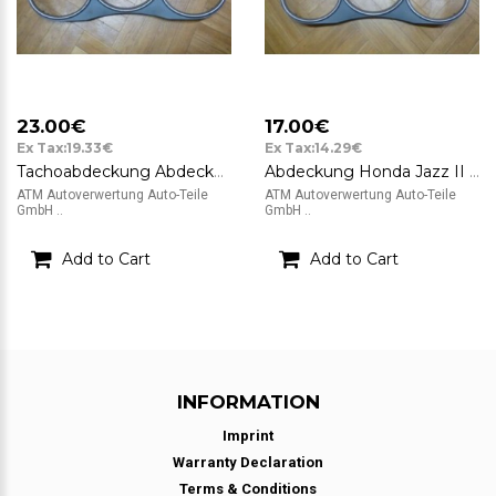
23.00€
17.00€
Ex Tax:19.33€
Ex Tax:14.29€
Tachoabdeckung Abdeckung Honda Jazz 77210-SAA-G0
Abdeckung Honda Jazz II GMT 77210-SEL-PO
ATM Autoverwertung Auto-Teile
ATM Autoverwertung Auto-Teile
GmbH ..
GmbH ..
Add to Cart
Add to Cart
INFORMATION
Imprint
Warranty Declaration
Terms & Conditions