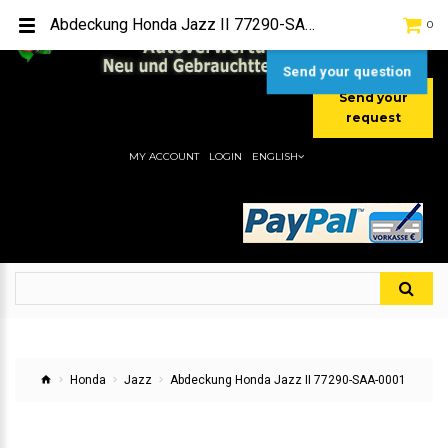
TEL:
[+49] (0) 2232-5205
Abdeckung Honda Jazz II 77290-SAA-0001
0
MOBIL:
[+49] (0) 157 / 77713535
MOBIL:
[+49] (0) 177 / 4080033
Send your question
Send your
request
MY ACCOUNT
LOGIN
ENGLISH
Honda
Jazz
Abdeckung Honda Jazz II 77290-SAA-0001