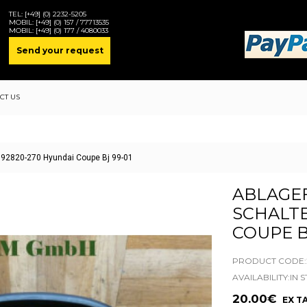
TEL:
[+49] (0) 2232-5205
MOBIL:
[+49] (0) 157 / 77713535
MOBIL:
[+49] (0) 177 / 4080033
Send your request
CT US
 92820-270 Hyundai Coupe Bj 99-01
ABLAGE
SCHALTE
COUPE B
PRODUCT CODE:2
AVAILABILITY:IN 
20.00€
EX TA