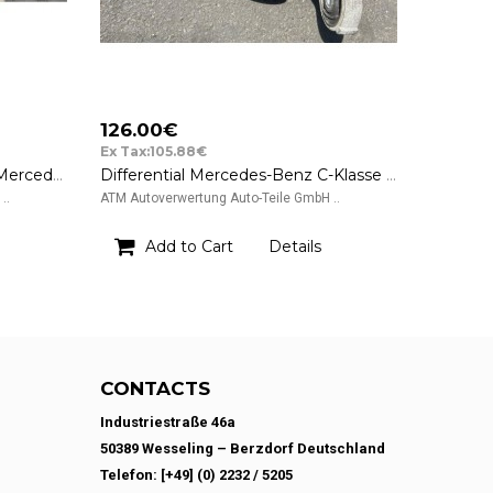
126.00€
Ex Tax:105.88€
Getriebe Automatikgetriebe Mercedes Benz E-Klasse W210 E 270 T CDI 125 kW
Differential Mercedes-Benz C-Klasse W203 Limousine C 270 CDI 120 kW
..
ATM Autoverwertung Auto-Teile GmbH ..
Add to Cart
Details
CONTACTS
Industriestraße 46a
50389 Wesseling – Berzdorf Deutschland
Telefon: [+49] (0) 2232 / 5205