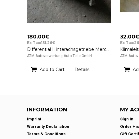
180.00€
32.00
Ex Tax:151.26€
Ex Tax:2
Differential Hinterachsgetriebe Mercedes Benz W203 C 270 CDI
ATM Autoverwertung Auto-Teile GmbH ..
ATM Autove
Add to Cart
Details
Ad
INFORMATION
MY AC
Imprint
Sign In
Warranty Declaration
Order His
Terms & Conditions
Gift Certi