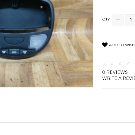
QTY
ADD TO WISH 
0 REVIEWS
WRITE A REV