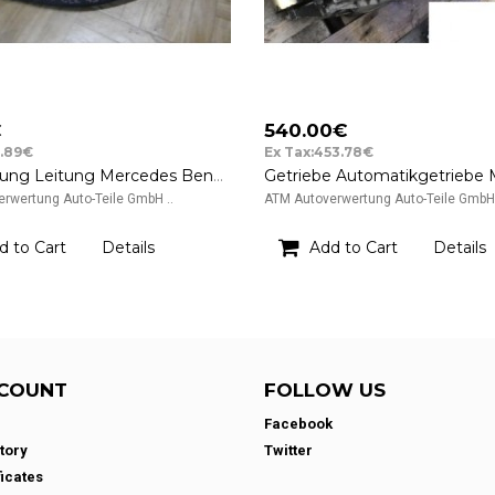
€
540.00€
6.89€
Ex Tax:453.78€
Klimaleitung Leitung Mercedes Benz CLK C209 270 CDI
rwertung Auto-Teile GmbH ..
ATM Autoverwertung Auto-Teile GmbH 
d to Cart
Details
Add to Cart
Details
COUNT
FOLLOW US
Facebook
tory
Twitter
ficates