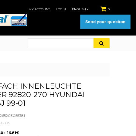
MY ACCOUNT
LOGIN
ENGLISH
0
Send your question
FACH INNENLEUCHTE
R 92820-270 HYUNDAI
J 99-01
65203055381
STOCK
X:: 16.81€