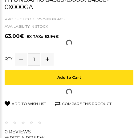
0X000GA
PRODUCT CODE:257599096405
AVAILABILITY:IN STOCK
63.00€
EX TAX:: 52.94€
QTY
Add to Cart
ADD TO WISH LIST
COMPARE THIS PRODUCT
0 REVIEWS