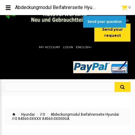
TEL:
[+49] (0) 2232-5205
Abdeckungmodul Beifahrerseite Hyundai i10 84560-0XXXX 84560-0X000GA
0
MOBIL:
[+49] (0) 157 / 77713535
MOBIL:
[+49] (0) 177 / 4080033
Send your question
Send your
request
MY ACCOUNT
LOGIN
ENGLISH
Hyundai
i10
Abdeckungmodul Beifahrerseite Hyundai
i10 84560-0XXXX 84560-0X000GA