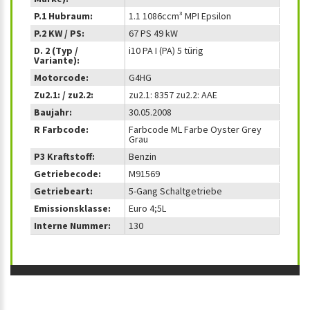
P.1 Hubraum:
1.1 1086ccm³ MPI Epsilon
P.2 KW / PS:
67 PS 49 kW
D. 2 (Typ /
i10 PA I (PA) 5 türig
Variante):
Motorcode:
G4HG
Zu2.1: / zu2.2:
zu2.1: 8357 zu2.2: AAE
Baujahr:
30.05.2008
R Farbcode:
Farbcode ML Farbe Oyster Grey
Grau
P3 Kraftstoff:
Benzin
Getriebecode:
M91569
Getriebeart:
5-Gang Schaltgetriebe
Emissionsklasse:
Euro 4;5L
Interne Nummer:
130