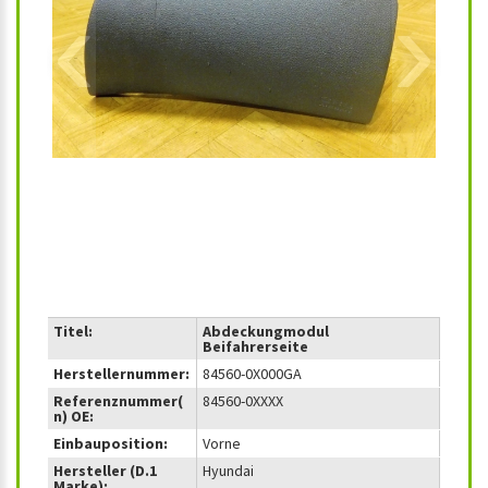
‹
›
Titel:
Abdeckungmodul
Beifahrerseite
Herstellernummer:
84560-0X000GA
Referenznummer(
84560-0XXXX
n) OE:
Einbauposition:
Vorne
Hersteller (D.1
Hyundai
Marke):