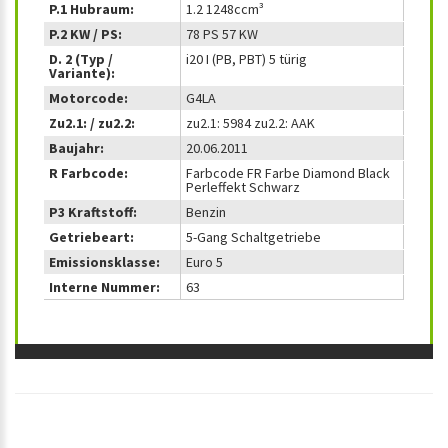
P.1 Hubraum:
1.2 1248ccm³
P.2 KW / PS:
78 PS 57 KW
D. 2 (Typ /
i20 I (PB, PBT) 5 türig
Variante):
Motorcode:
G4LA
Zu2.1: / zu2.2:
zu2.1: 5984 zu2.2: AAK
Baujahr:
20.06.2011
R Farbcode:
Farbcode FR Farbe Diamond Black
Perleffekt Schwarz
P3 Kraftstoff:
Benzin
Getriebeart:
5-Gang Schaltgetriebe
Emissionsklasse:
Euro 5
Interne Nummer:
63