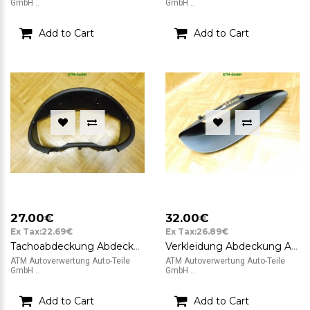
GmbH ..
GmbH ..
Add to Cart
Add to Cart
27.00€
32.00€
Ex Tax:22.69€
Ex Tax:26.89€
Tachoabdeckung Abdeckung Blende Hyundai i20 84830-1J000
Verkleidung Abdeckung Armaturenbrett 84730-1J000 Hyundai i20 Mobis TRW
ATM Autoverwertung Auto-Teile
ATM Autoverwertung Auto-Teile
GmbH ..
GmbH ..
Add to Cart
Add to Cart