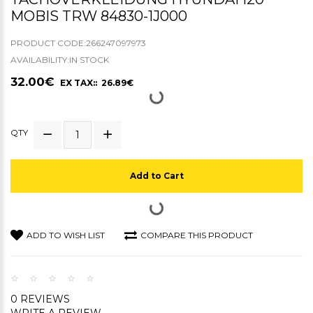
MOBIS TRW 84830-1J000
PRODUCT CODE:266247097973
AVAILABILITY:IN STOCK
32.00€
EX TAX:: 26.89€
QTY
Add to Cart
ADD TO WISH LIST
COMPARE THIS PRODUCT
0 REVIEWS