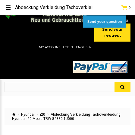
TEL:
[+49] (0) 2232-5205
Abdeckung Verkleidung Tachoverkleidung Hyundai i20 Mobis TRW 84830-1J000
0
MOBIL:
[+49] (0) 157 / 77713535
MOBIL:
[+49] (0) 177 / 4080033
Send your question
Send your
request
MY ACCOUNT
LOGIN
ENGLISH
Hyundai
i20
Abdeckung Verkleidung Tachoverkleidung
Hyundai i20 Mobis TRW 84830-1J000