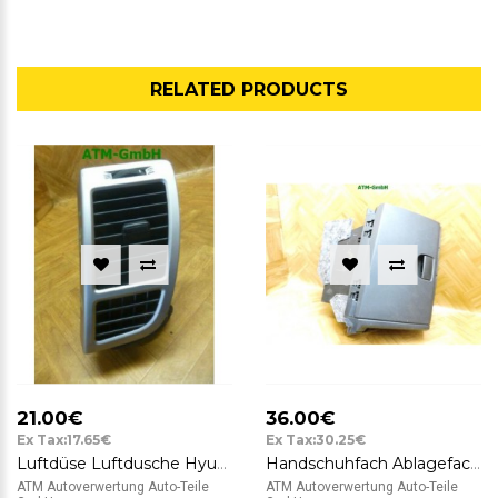
RELATED PRODUCTS
21.00€
36.00€
Ex Tax:17.65€
Ex Tax:30.25€
Luftdüse Luftdusche Hyundai i20 rechts Beifahrerseite 97480-1J000 Mobis TRW
Handschuhfach Ablagefach Staufach Fach Hyundai i20 84529-1J000 Mobis 84520-1J000
ATM Autoverwertung Auto-Teile
ATM Autoverwertung Auto-Teile