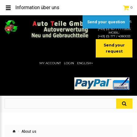
Information über uns
0
Send your question
TEL:
[+49] (0) 2232-5205
MOBIL:
[+49] (0) 157 / 77713535
MOBIL:
[+49] (0) 177 / 4080033
Send your
request
MY ACCOUNT
LOGIN
ENGLISH
About us