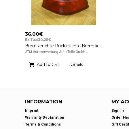
36.00€
Ex Tax:30.25€
Bremsleuchte Rückleuchte Bremslicht Rücklicht Mercedes Benz A-Klasse W168 rechts
ATM Autoverwertung Auto-Teile GmbH ..
Add to Cart
Details
INFORMATION
MY AC
Imprint
Sign In
Warranty Declaration
Order His
Terms & Conditions
Gift Certi