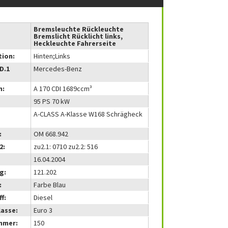
Bremsleuchte Rückleuchte
Bremslicht Rücklicht links,
Heckleuchte Fahrerseite
tion:
Hinten;Links
(D.1
Mercedes-Benz
m:
A 170 CDI 1689ccm³
95 PS 70 kW
A-CLASS A-Klasse W168 Schrägheck
:
OM 668.942
2:
zu2.1: 0710 zu2.2: 516
16.04.2004
g:
121.202
:
Farbe Blau
f:
Diesel
lasse:
Euro 3
mmer:
150