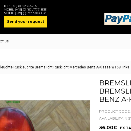
TEL:
[+49] (0) 2232-5205
MOBIL:
[+49] (0) 157 / 77713535
MOBIL:
[+49] (0) 177 / 4080033
Send your request
CT US
leuchte Rückleuchte Bremslicht Rücklicht Mercedes Benz A-Klasse W168 links
BREMSL
BREMSL
BENZ A-
PRODUCT CODE:2
AVAILABILITY:IN 
36.00€
EX TA