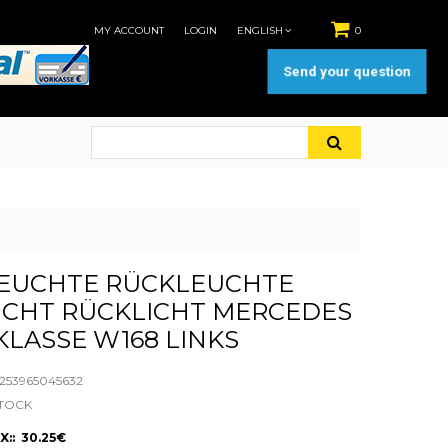
MY ACCOUNT
LOGIN
ENGLISH
0
Send your question
EUCHTE RÜCKLEUCHTE
ICHT RÜCKLICHT MERCEDES
KLASSE W168 LINKS
53965045632
STOCK
X:: 30.25€