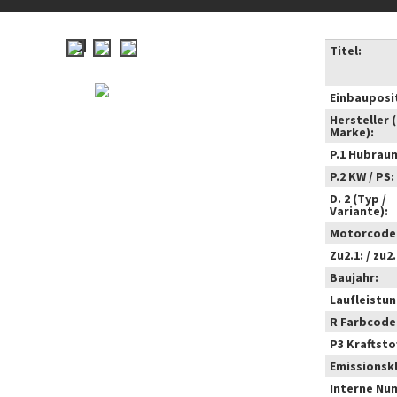
Titel:
Einbauposi
Hersteller 
Marke):
P.1 Hubrau
P.2 KW / PS:
D. 2 (Typ /
Variante):
Motorcode
Zu2.1: / zu2.
Baujahr:
Laufleistun
R Farbcode
P3 Kraftstof
Emissionsk
Interne Nu