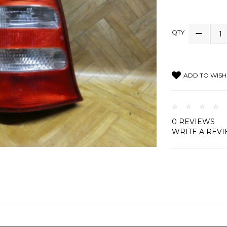
QTY
ADD TO WISH 
0 REVIEWS
WRITE A REV