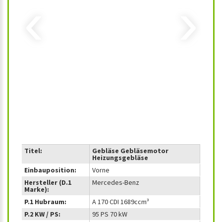
‹
›
Titel:
Gebläse Gebläsemotor
Heizungsgebläse
Einbauposition:
Vorne
Hersteller (D.1
Mercedes-Benz
Marke):
P.1 Hubraum:
A 170 CDI 1689ccm³
P.2 KW / PS:
95 PS 70 kW