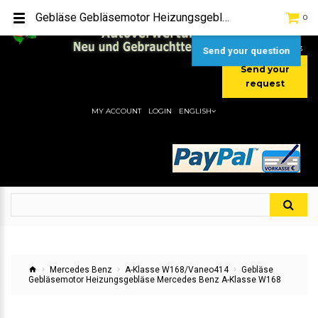
TEL:
[+49] (0) 2232-5205
Gebläse Gebläsemotor Heizungsgebläse Mercedes Benz A-Klasse W168
0
MOBIL:
[+49] (0) 157 / 77713535
MOBIL:
[+49] (0) 177 / 4080033
Send your question
Send your
request
MY ACCOUNT
LOGIN
ENGLISH
Mercedes Benz
A-Klasse W168/Vaneo414
Gebläse
Gebläsemotor Heizungsgebläse Mercedes Benz A-Klasse W168