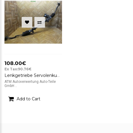
108.00€
Ex Tax:90.76€
Lenkgetriebe Servolenkung Mercedes Benz A-Klasse W168 A1684610401
ATM Autoverwertung Auto-Teile
GmbH ..
Add to Cart