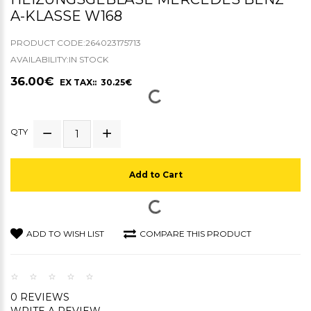
A-KLASSE W168
PRODUCT CODE:264023175713
AVAILABILITY:IN STOCK
36.00€
EX TAX:: 30.25€
QTY
Add to Cart
ADD TO WISH LIST
COMPARE THIS PRODUCT
0 REVIEWS