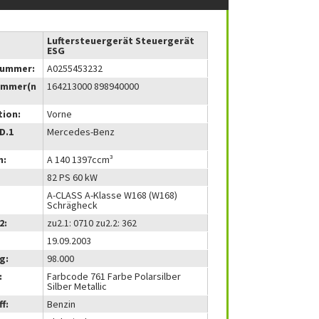
Luftersteuergerät Steuergerät
ESG
nummer:
A0255453232
ummer(n
164213000 898940000
tion:
Vorne
(D.1
Mercedes-Benz
m:
A 140 1397ccm³
82 PS 60 kW
A-CLASS A-Klasse W168 (W168)
Schrägheck
2:
zu2.1: 0710 zu2.2: 362
19.09.2003
g:
98.000
:
Farbcode 761 Farbe Polarsilber
Silber Metallic
f:
Benzin