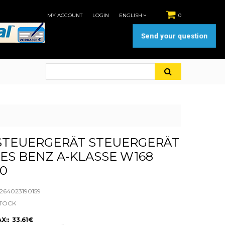
MY ACCOUNT
LOGIN
ENGLISH
0
Send your question
STEUERGERÄT STEUERGERÄT
S BENZ A-KLASSE W168
00
64023190159
STOCK
X:: 33.61€