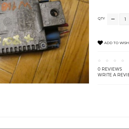
QTY
ADD TO WISH 
0 REVIEWS
WRITE A REV