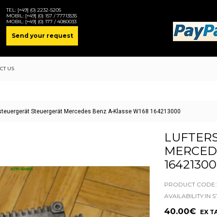
TEL:
[+49] (0) 2232-5205
MOBIL:
[+49] (0) 157 / 77713535
MOBIL:
[+49] (0) 177 / 4080033
Send your request
CT US
rsteuergerät Steuergerät Mercedes Benz A-Klasse W168 164213000
LUFTER
MERCEDE
1642130
PRODUCT CODE:2
AVAILABILITY:IN 
40.00€
EX TA