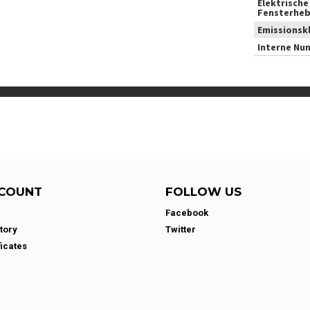
Elektrische
Fensterheb
Emissionsk
Interne Nu
COUNT
FOLLOW US
Facebook
tory
Twitter
ficates