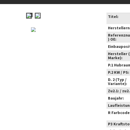
Titel:
Hersteller
Referenzn
) OE:
Einbauposi
Hersteller 
Marke):
P.1 Hubrau
P.2 KW / PS:
D. 2 (Typ /
Variante):
Zu2.1: / zu2.
Baujahr:
Laufleistun
R Farbcode
P3 Kraftstof