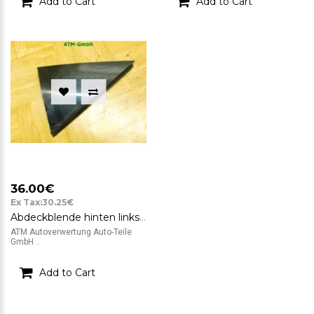
Add to Cart
Add to Cart
36.00€
Ex Tax:30.25€
Abdeckblende hinten links Mercedes Benz A-Klasse W169 Fahrerseite A1696903387
ATM Autoverwertung Auto-Teile
GmbH ..
Add to Cart