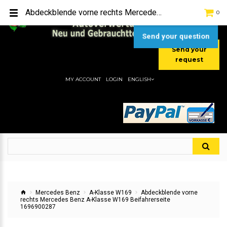
TEL:
[+49] (0) 2232-5205
Abdeckblende vorne rechts Mercedes Benz A-Klasse W169 Beifahrerseite 1696900287
0
MOBIL:
[+49] (0) 157 / 77713535
MOBIL:
[+49] (0) 177 / 4080033
Send your question
Send your
request
MY ACCOUNT
LOGIN
ENGLISH
Mercedes Benz
A-Klasse W169
Abdeckblende vorne
rechts Mercedes Benz A-Klasse W169 Beifahrerseite
1696900287