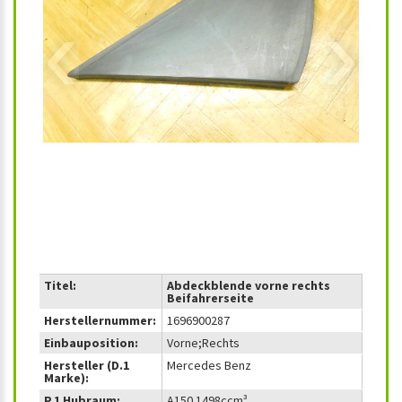
‹
›
Titel:
Abdeckblende vorne rechts
Beifahrerseite
Herstellernummer:
1696900287
Einbauposition:
Vorne;Rechts
Hersteller (D.1
Mercedes Benz
Marke):
P.1 Hubraum:
A150 1498ccm³