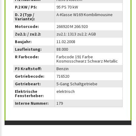
P.2 KW / PS:
95 PS 70 kW
D. 2 (Typ /
A-Klasse W169 Kombilimousine
Variante):
Motorcode:
266920 M 266.920
Zu2.1: / zu2.2:
zu2.1: 1313 zu2.2: AGB
Baujahr:
11.02.2008
Laufleistung:
88.000
R Farbcode:
Farbcode 191 Farbe
Kosmosschwarz Schwarz Metallic
P3 Kraftstoff:
Benzin
Getriebecode:
716520
Getriebeart:
5-Gang Schaltgetriebe
Elektrische
elektrisch
Fensterheber:
Interne Nummer:
179