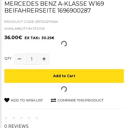
MERCEDES BENZ A-KLASSE W169
BEIFAHRERSEITE 1696900287
PRODUCT CODE:257102271454
AVAILABILITY:IN STOCK
36.00€
EX TAX:: 30.25€
QTY
Add to Cart
ADD TO WISH LIST
COMPARE THIS PRODUCT
0 REVIEWS