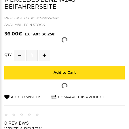
BEIFAHRERSEITE
PRODUCT CODE:257395352446
AVAILABILITY:IN STOCK
36.00€
EX TAX:: 30.25€
QTY
Add to Cart
ADD TO WISH LIST
COMPARE THIS PRODUCT
0 REVIEWS