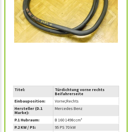
‹
›
Titel:
Türdichtung vorne rechts
Beifahrerseite
Einbauposition:
Vorne;Rechts
Hersteller (D.1
Mercedes Benz
Marke):
P.1 Hubraum:
B 160 1498ccm³
P.2 KW / PS:
95 PS 70 kW