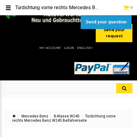
TEL:
[+49] (0) 2232-5205
Türdichtung vorne rechts Mercedes Benz W245 Beifahrerseite
0
MOBIL:
[+49] (0) 157 / 77713535
MOBIL:
[+49] (0) 177 / 4080033
Send your question
Send your
request
MY ACCOUNT
LOGIN
ENGLISH
Mercedes Benz
B-Klasse W245
Türdichtung vorne
rechts Mercedes Benz W245 Beifahrerseite