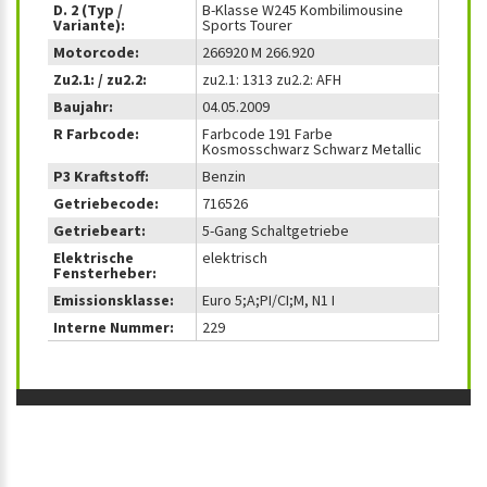
D. 2 (Typ /
B-Klasse W245 Kombilimousine
Variante):
Sports Tourer
Motorcode:
266920 M 266.920
Zu2.1: / zu2.2:
zu2.1: 1313 zu2.2: AFH
Baujahr:
04.05.2009
R Farbcode:
Farbcode 191 Farbe
Kosmosschwarz Schwarz Metallic
P3 Kraftstoff:
Benzin
Getriebecode:
716526
Getriebeart:
5-Gang Schaltgetriebe
Elektrische
elektrisch
Fensterheber:
Emissionsklasse:
Euro 5;A;PI/CI;M, N1 I
Interne Nummer:
229