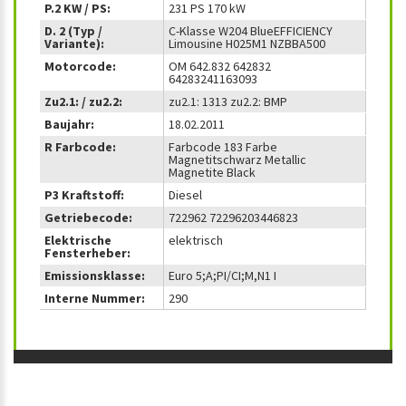
P.2 KW / PS:
231 PS 170 kW
D. 2 (Typ /
C-Klasse W204 BlueEFFICIENCY
Variante):
Limousine H025M1 NZBBA500
Motorcode:
OM 642.832 642832
64283241163093
Zu2.1: / zu2.2:
zu2.1: 1313 zu2.2: BMP
Baujahr:
18.02.2011
R Farbcode:
Farbcode 183 Farbe
Magnetitschwarz Metallic
Magnetite Black
P3 Kraftstoff:
Diesel
Getriebecode:
722962 72296203446823
Elektrische
elektrisch
Fensterheber:
Emissionsklasse:
Euro 5;A;PI/CI;M,N1 I
Interne Nummer:
290