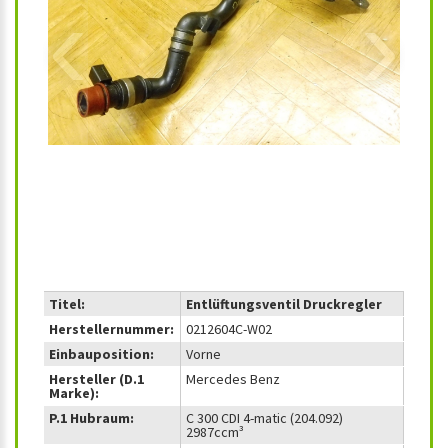
‹
›
Titel:
Entlüftungsventil Druckregler
Herstellernummer:
0212604C-W02
Einbauposition:
Vorne
Hersteller (D.1
Mercedes Benz
Marke):
P.1 Hubraum:
C 300 CDI 4-matic (204.092)
2987ccm³