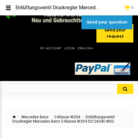
TEL:
[+49] (0) 2232-5205
Entlüftungsventil Druckregler Mercedes Benz C-Klasse W204 0212604C-W02
0
MOBIL:
[+49] (0) 157 / 77713535
MOBIL:
[+49] (0) 177 / 4080033
Send your question
Send your
request
MY ACCOUNT
LOGIN
ENGLISH
Mercedes Benz
C-Klasse W204
Entlüftungsventil
Druckregler Mercedes Benz C-Klasse W204 0212604C-W02