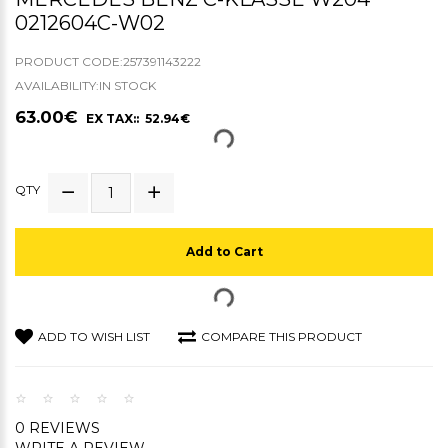
0212604C-W02
PRODUCT CODE:257391143222
AVAILABILITY:IN STOCK
63.00€
EX TAX:: 52.94€
QTY
Add to Cart
ADD TO WISH LIST
COMPARE THIS PRODUCT
0 REVIEWS