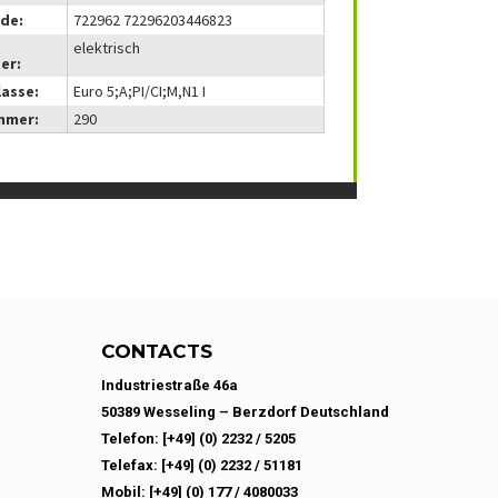
de:
722962 72296203446823
elektrisch
er:
lasse:
Euro 5;A;PI/CI;M,N1 I
mmer:
290
CONTACTS
Industriestraße 46a
50389 Wesseling – Berzdorf Deutschland
Telefon: [+49] (0) 2232 / 5205
Telefax: [+49] (0) 2232 / 51181
Mobil: [+49] (0) 177 / 4080033