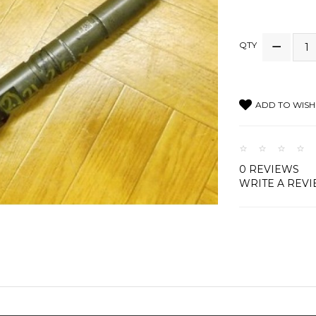
QTY
ADD TO WISH 
0 REVIEWS
WRITE A REV