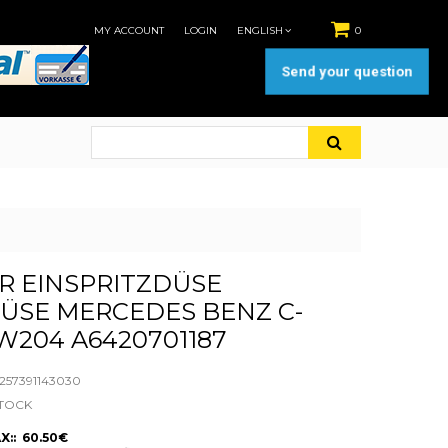
MY ACCOUNT
LOGIN
ENGLISH
0
Send your question
R EINSPRITZDÜSE
ÜSE MERCEDES BENZ C-
W204 A6420701187
57391143030
STOCK
X:: 60.50€