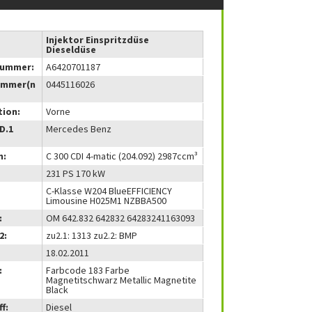
Injektor Einspritzdüse
Dieseldüse
nummer:
A6420701187
ummer(n
0445116026
tion:
Vorne
(D.1
Mercedes Benz
m:
C 300 CDI 4-matic (204.092) 2987ccm³
231 PS 170 kW
C-Klasse W204 BlueEFFICIENCY
Limousine H025M1 NZBBA500
:
OM 642.832 642832 64283241163093
2:
zu2.1: 1313 zu2.2: BMP
18.02.2011
:
Farbcode 183 Farbe
Magnetitschwarz Metallic Magnetite
Black
f:
Diesel