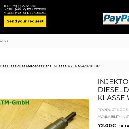
TEL:
[+49] (0) 2232-5205
MOBIL:
[+49] (0) 157 / 77713535
MOBIL:
[+49] (0) 177 / 4080033
Send your request
CT US
tzdüse Dieseldüse Mercedes Benz C-Klasse W204 A6420701187
INJEKTO
DIESELD
KLASSE 
PRODUCT CODE:2
AVAILABILITY:IN 
72.00€
EX TA