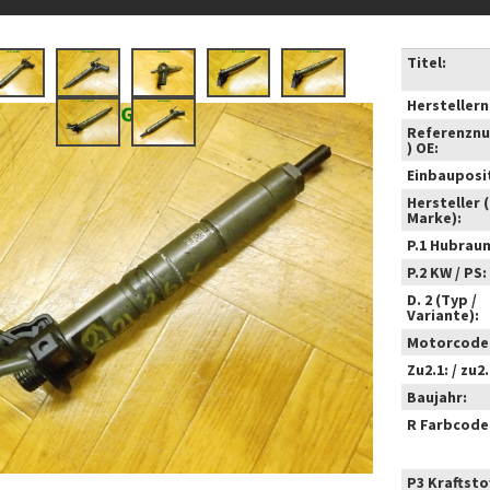
Titel:
Hersteller
Referenzn
) OE:
Einbauposi
Hersteller 
Marke):
P.1 Hubrau
P.2 KW / PS:
D. 2 (Typ /
Variante):
Motorcode
Zu2.1: / zu2.
Baujahr:
R Farbcode
P3 Kraftstof