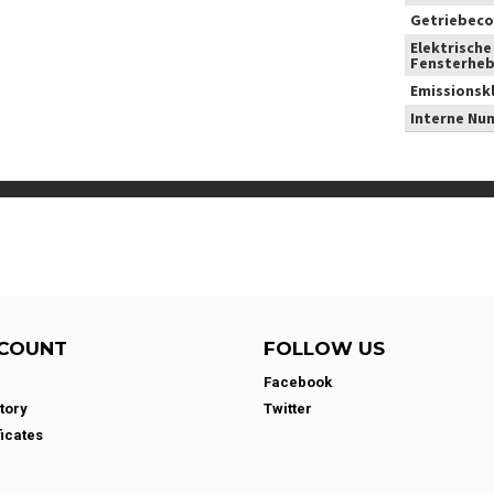
Getriebeco
Elektrische
Fensterheb
Emissionsk
Interne Nu
COUNT
FOLLOW US
Facebook
tory
Twitter
ficates