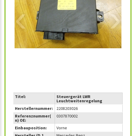
‹
›
Titel:
Steuergerät LWR
Leuchtweitenregelung
Herstellernummer:
2208203026
Referenznummer(
0307870002
n) OE:
Einbauposition:
Vorne
Hersteller (D.1
Mercedes Benz