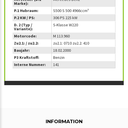
Marke):
P.1 Hubraum:
S500 S 500 4966ccm³
P.2 KW / PS:
306 PS 225 kW
D. 2 (Typ /
S-Klasse W220
Variante):
Motorcode:
M 113.960
Zu2.1: / zu2.2:
zu2.1: 0710 zu2.2: 410
Baujahr:
18.02.2000
P3 Kraftstoff:
Benzin
Interne Nummer:
141
INFORMATION