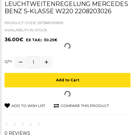
LEUCHTWEITENREGELUNG MERCEDES
BENZ S-KLASSE W220 2208203026
PRODUCT CODE:257388099839
AVAILABILITY:IN STOCK
36.00€
EX TAX:: 30.25€
QTY
Add to Cart
ADD TO WISH LIST
COMPARE THIS PRODUCT
0 REVIEWS