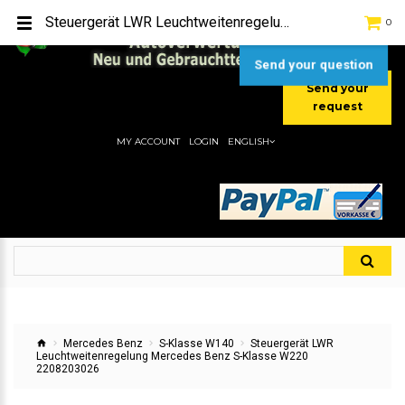
TEL:
[+49] (0) 2232-5205
Steuergerät LWR Leuchtweitenregelung Mercedes Benz S-Klasse W220 2208203026
0
MOBIL:
[+49] (0) 157 / 77713535
MOBIL:
[+49] (0) 177 / 4080033
Send your question
Send your
request
MY ACCOUNT
LOGIN
ENGLISH
Mercedes Benz
S-Klasse W140
Steuergerät LWR
Leuchtweitenregelung Mercedes Benz S-Klasse W220
2208203026