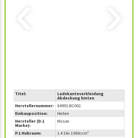
‹
›
Titel:
Ladekanteverkleidung
Abdeckung hinten
Herstellernummer:
84992-BC002
Einbauposition:
Hinten
Hersteller (D.1
Nissan
Marke):
P.1 Hubraum:
1.4 16v 1386ccm³