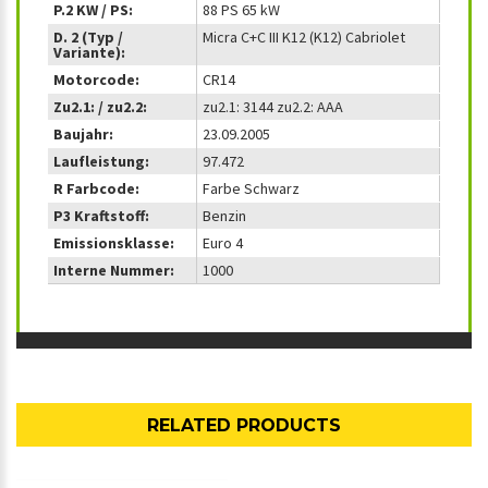
P.2 KW / PS:
88 PS 65 kW
D. 2 (Typ /
Micra C+C III K12 (K12) Cabriolet
Variante):
Motorcode:
CR14
Zu2.1: / zu2.2:
zu2.1: 3144 zu2.2: AAA
Baujahr:
23.09.2005
Laufleistung:
97.472
R Farbcode:
Farbe Schwarz
P3 Kraftstoff:
Benzin
Emissionsklasse:
Euro 4
Interne Nummer:
1000
RELATED PRODUCTS