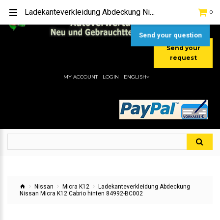
TEL:
[+49] (0) 2232-5205
Ladekanteverkleidung Abdeckung Nissan Micra K12 Cabrio hinten 84992-BC002
0
MOBIL:
[+49] (0) 157 / 77713535
MOBIL:
[+49] (0) 177 / 4080033
Send your question
Send your
request
MY ACCOUNT
LOGIN
ENGLISH
Nissan
Micra K12
Ladekanteverkleidung Abdeckung
Nissan Micra K12 Cabrio hinten 84992-BC002