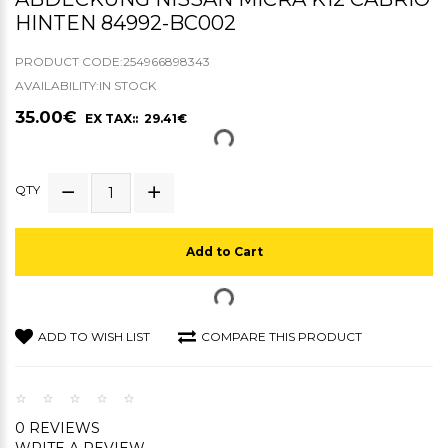
HINTEN 84992-BC002
PRODUCT CODE:254966898343
AVAILABILITY:IN STOCK
35.00€
EX TAX:: 29.41€
QTY
Add to Cart
ADD TO WISH LIST
COMPARE THIS PRODUCT
0 REVIEWS