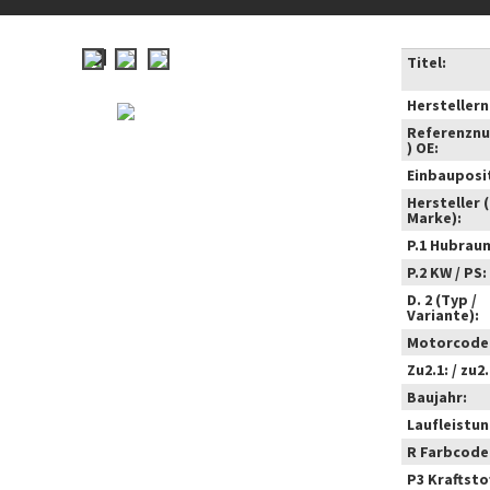
Titel:
Hersteller
Referenzn
) OE:
Einbauposi
Hersteller 
Marke):
P.1 Hubrau
P.2 KW / PS:
D. 2 (Typ /
Variante):
Motorcode
Zu2.1: / zu2.
Baujahr:
Laufleistun
R Farbcode
P3 Kraftstof