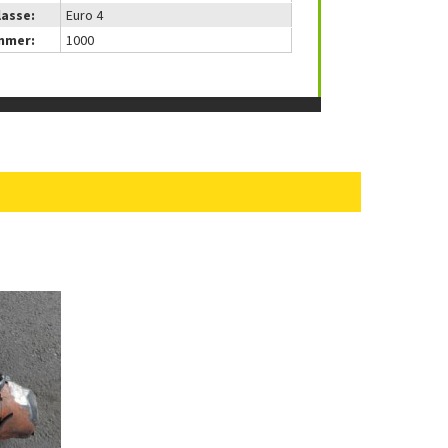
lasse:
Euro 4
mmer:
1000