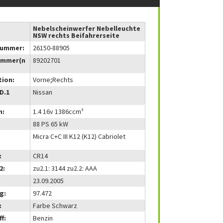
Nebelscheinwerfer Nebelleuchte
NSW rechts Beifahrerseite
nummer:
26150-88905
ummer(n
89202701
tion:
Vorne;Rechts
(D.1
Nissan
m:
1.4 16v 1386ccm³
88 PS 65 kW
Micra C+C III K12 (K12) Cabriolet
:
CR14
2:
zu2.1: 3144 zu2.2: AAA
23.09.2005
g:
97.472
:
Farbe Schwarz
f:
Benzin