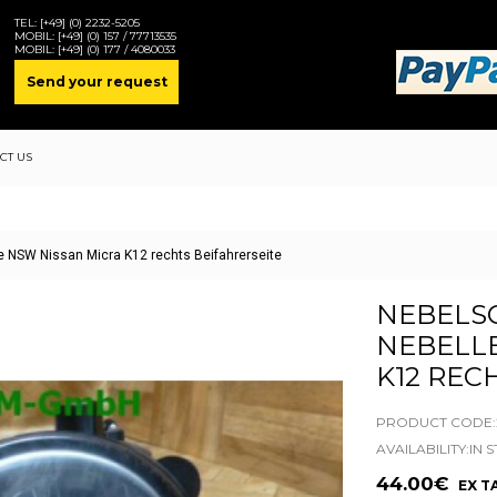
TEL:
[+49] (0) 2232-5205
MOBIL:
[+49] (0) 157 / 77713535
MOBIL:
[+49] (0) 177 / 4080033
Send your request
CT US
e NSW Nissan Micra K12 rechts Beifahrerseite
NEBELS
NEBELL
K12 REC
PRODUCT CODE:2
AVAILABILITY:IN 
44.00€
EX TA