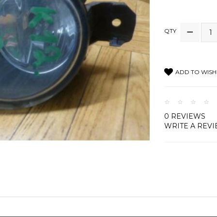
QTY
ADD TO WISH 
0 REVIEWS
WRITE A REV