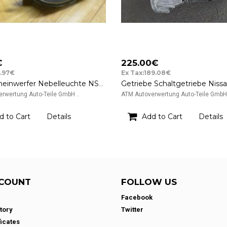
€
225.00€
6.97€
Ex Tax:189.08€
Nebelscheinwerfer Nebelleuchte NSW Nissan Micra K12 links Fahrerseite
rwertung Auto-Teile GmbH ..
ATM Autoverwertung Auto-Teile GmbH 
d to Cart
Details
Add to Cart
Details
COUNT
FOLLOW US
Facebook
tory
Twitter
ficates