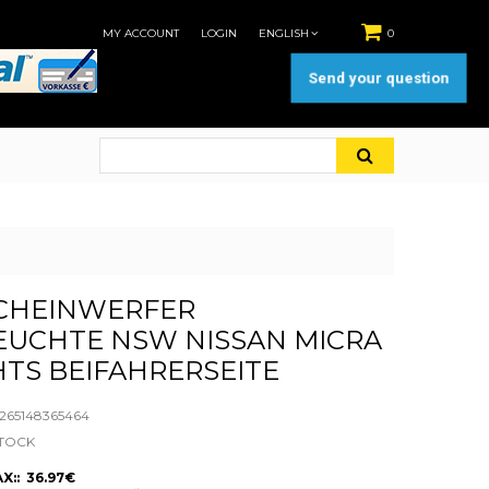
MY ACCOUNT
LOGIN
ENGLISH
0
Send your question
CHEINWERFER
EUCHTE NSW NISSAN MICRA
HTS BEIFAHRERSEITE
65148365464
STOCK
X:: 36.97€