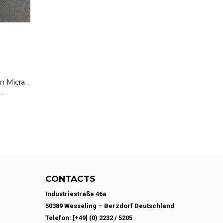
Getriebe Schaltgetriebe Nissan Micra 3 III K12 1.2 16V 48 kW
..
CONTACTS
Industriestraße 46a
50389 Wesseling – Berzdorf Deutschland
Telefon: [+49] (0) 2232 / 5205