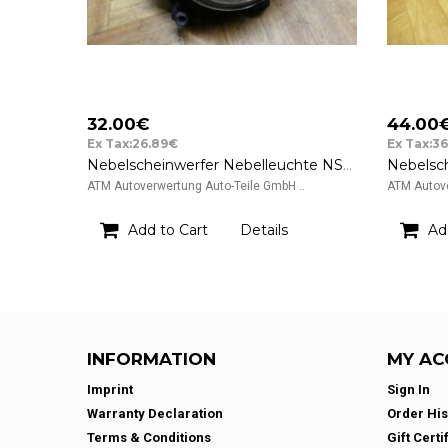
32.00€
44.00
Ex Tax:26.89€
Ex Tax:3
Nebelscheinwerfer Nebelleuchte NSW NSL Ford Focus C-Max rechts Beifahrerseite
ATM Autoverwertung Auto-Teile GmbH ..
ATM Autove
Add to Cart
Details
Ad
INFORMATION
MY AC
Imprint
Sign In
Warranty Declaration
Order His
Terms & Conditions
Gift Certi