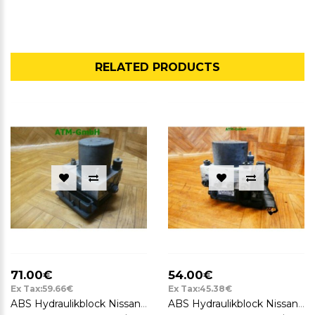
RELATED PRODUCTS
71.00€
54.00€
Ex Tax:59.66€
Ex Tax:45.38€
ABS Hydraulikblock Nissan Micra K12 Bosch 0265234282 47660-BC060
ABS Hydraulikblock Nissan Micra K12 0265800319 0265231341 47660-AX600 Bosch