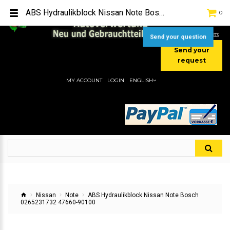
TEL:
[+49] (0) 2232-5205
ABS Hydraulikblock Nissan Note Bosch 0265231732 47660-90100
0
MOBIL:
[+49] (0) 157 / 77713535
MOBIL:
[+49] (0) 177 / 4080033
Send your question
Send your
request
MY ACCOUNT
LOGIN
ENGLISH
Nissan
Note
ABS Hydraulikblock Nissan Note Bosch
0265231732 47660-90100