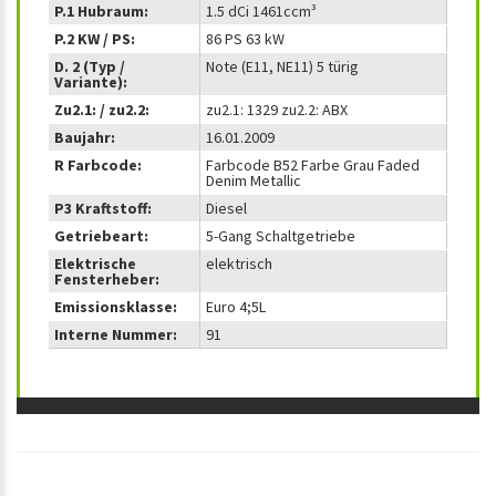
P.1 Hubraum:
1.5 dCi 1461ccm³
P.2 KW / PS:
86 PS 63 kW
D. 2 (Typ /
Note (E11, NE11) 5 türig
Variante):
Zu2.1: / zu2.2:
zu2.1: 1329 zu2.2: ABX
Baujahr:
16.01.2009
R Farbcode:
Farbcode B52 Farbe Grau Faded
Denim Metallic
P3 Kraftstoff:
Diesel
Getriebeart:
5-Gang Schaltgetriebe
Elektrische
elektrisch
Fensterheber:
Emissionsklasse:
Euro 4;5L
Interne Nummer:
91