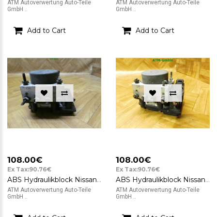
ATM Autoverwertung Auto-Teile
ATM Autoverwertung Auto-Teile
GmbH ..
GmbH ..
Add to Cart
Add to Cart
108.00€
108.00€
Ex Tax:90.76€
Ex Tax:90.76€
ABS Hydraulikblock Nissan Note 0265800518 78802-A0367 47660-90100
ABS Hydraulikblock Nissan Note E11 Bosch 0265231732 476609U100
ATM Autoverwertung Auto-Teile
ATM Autoverwertung Auto-Teile
GmbH ..
GmbH ..