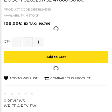
PRODUCT CODE:255838241355
AVAILABILITY:IN STOCK
108.00€
EX TAX:: 90.76€
QTY
Add to Cart
ADD TO WISH LIST
COMPARE THIS PRODUCT
0 REVIEWS
WRITE A REVIEW