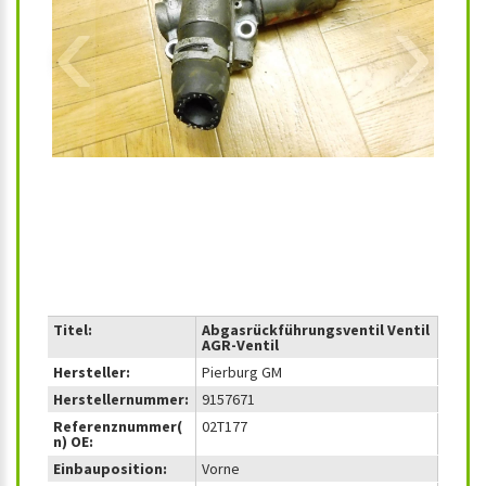
‹
›
Titel:
Abgasrückführungsventil Ventil
AGR-Ventil
Hersteller:
Pierburg GM
Herstellernummer:
9157671
Referenznummer(
02T177
n) OE:
Einbauposition:
Vorne