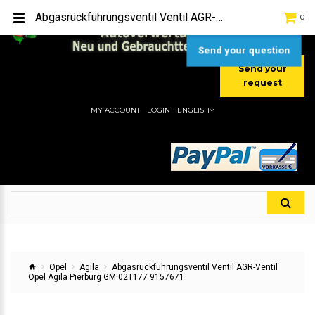
TEL:
[+49] (0) 2232-5205
Abgasrückführungsventil Ventil AGR-Ventil Opel Agila Pierburg GM 02T177 9157671
0
MOBIL:
[+49] (0) 157 / 77713535
MOBIL:
[+49] (0) 177 / 4080033
Send your question
Send your
request
MY ACCOUNT
LOGIN
ENGLISH
Opel
Agila
Abgasrückführungsventil Ventil AGR-Ventil
Opel Agila Pierburg GM 02T177 9157671