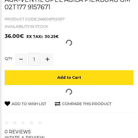
02T177 9157671
PRODUCT CODE:266506792097
AVAILABILITY:IN STOCK
36.00€
EX TAX:: 30.25€
QTY
Add to Cart
ADD TO WISH LIST
COMPARE THIS PRODUCT
0 REVIEWS