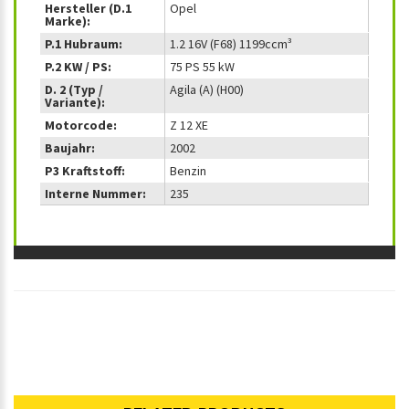
Hersteller (D.1
Opel
Marke):
P.1 Hubraum:
1.2 16V (F68) 1199ccm³
P.2 KW / PS:
75 PS 55 kW
D. 2 (Typ /
Agila (A) (H00)
Variante):
Motorcode:
Z 12 XE
Baujahr:
2002
P3 Kraftstoff:
Benzin
Interne Nummer:
235