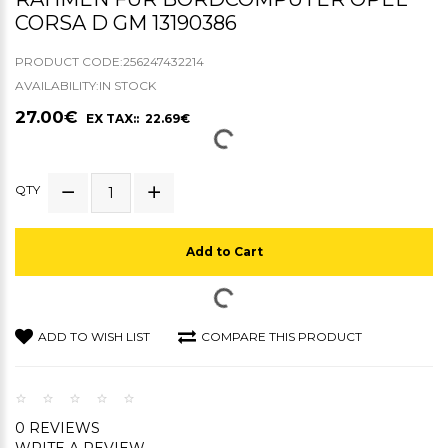
CORSA D GM 13190386
PRODUCT CODE:256247432214
AVAILABILITY:IN STOCK
27.00€
EX TAX:: 22.69€
QTY
Add to Cart
ADD TO WISH LIST
COMPARE THIS PRODUCT
0 REVIEWS