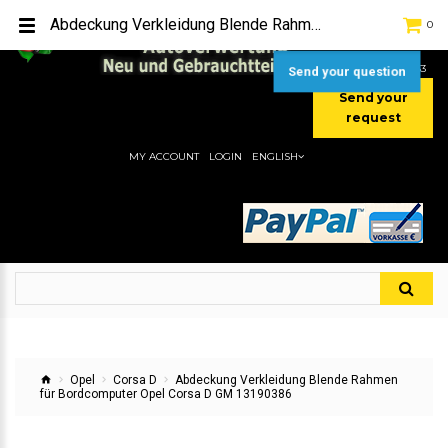
TEL:
[+49] (0) 2232-5205
Abdeckung Verkleidung Blende Rahmen für Bordcomputer Opel Corsa D GM 13190386
0
MOBIL:
[+49] (0) 157 / 77713535
MOBIL:
[+49] (0) 177 / 4080033
Send your question
Send your
request
MY ACCOUNT
LOGIN
ENGLISH
Opel
Corsa D
Abdeckung Verkleidung Blende Rahmen
für Bordcomputer Opel Corsa D GM 13190386