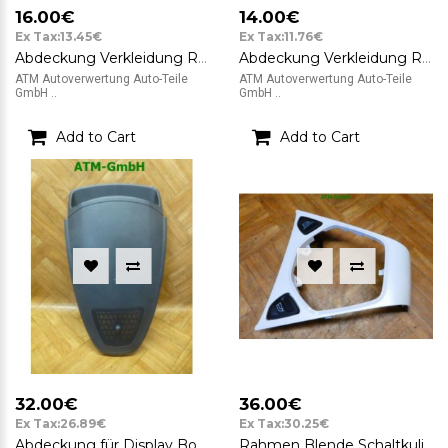
16.00€
14.00€
Ex Tax:13.45€
Ex Tax:11.76€
Abdeckung Verkleidung Rahmen Bordcomputer Display Citroen C3 9637997177
Abdeckung Verkleidung Rahmen Blende Citroen C3 9640705977
ATM Autoverwertung Auto-Teile
ATM Autoverwertung Auto-Teile
GmbH ..
GmbH ..
Add to Cart
Add to Cart
32.00€
36.00€
Ex Tax:26.89€
Ex Tax:30.25€
Abdeckung für Display Bordcomputer Opel Corsa D GM 13295003
Rahmen Blende Schaltkulisse Verkleidung Dekorleiste Ford KA 2 II plastal C528