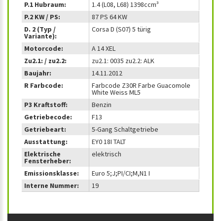
P.1 Hubraum:
1.4 (L08, L68) 1398ccm³
P.2 KW / PS:
87 PS 64 KW
D. 2 (Typ /
Corsa D (S07) 5 türig
Variante):
Motorcode:
A 14 XEL
Zu2.1: / zu2.2:
zu2.1: 0035 zu2.2: ALK
Baujahr:
14.11.2012
R Farbcode:
Farbcode Z30R Farbe Guacomole
White Weiss ML5
P3 Kraftstoff:
Benzin
Getriebecode:
F13
Getriebeart:
5-Gang Schaltgetriebe
Ausstattung:
EY0 18I TALT
Elektrische
elektrisch
Fensterheber:
Emissionsklasse:
Euro 5;J;PI/CI;M,N1 I
Interne Nummer:
19