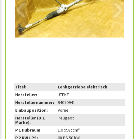
‹
›
Titel:
Lenkgetriebe elektrisch
Hersteller:
JTEKT
Herstellernummer:
94010941
Einbauposition:
Vorne
Hersteller (D.1
Peugeot
Marke):
P.1 Hubraum:
1.0 998ccm³
P.2 KW / PS:
68 PS 50 kW