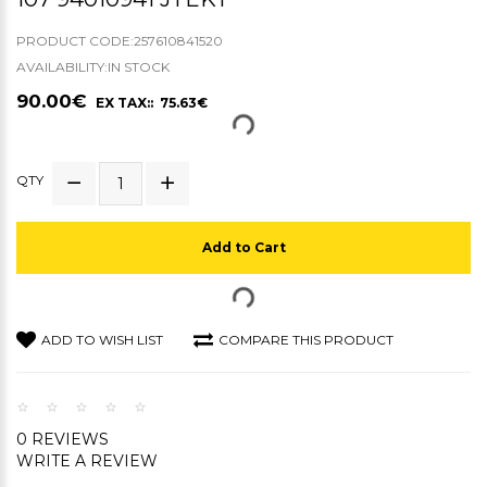
PRODUCT CODE:257610841520
AVAILABILITY:IN STOCK
90.00€
EX TAX:: 75.63€
QTY
Add to Cart
ADD TO WISH LIST
COMPARE THIS PRODUCT
0 REVIEWS
WRITE A REVIEW