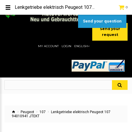
TEL:
[+49] (0) 2232-5205
Lenkgetriebe elektrisch Peugeot 107 94010941 JTEKT
0
MOBIL:
[+49] (0) 157 / 77713535
MOBIL:
[+49] (0) 177 / 4080033
Send your question
Send your
request
MY ACCOUNT
LOGIN
ENGLISH
Peugeot
107
Lenkgetriebe elektrisch Peugeot 107
94010941 JTEKT