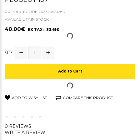
PRODUCT CODE:267720524892
AVAILABILITY:IN STOCK
40.00€
EX TAX:: 33.61€
QTY
Add to Cart
ADD TO WISH LIST
COMPARE THIS PRODUCT
0 REVIEWS
WRITE A REVIEW