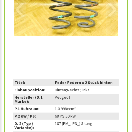
‹
›
Titel:
Feder Federn x 2 Stück hinten
Einbauposition:
Hinten;Rechts;Links
Hersteller (D.1
Peugeot
Marke):
P.1 Hubraum:
1.0 998ccm³
P.2 KW / PS:
68 PS 50 kW
D. 2 (Typ /
107 (PM_, PN_) 5 türig
Variante):