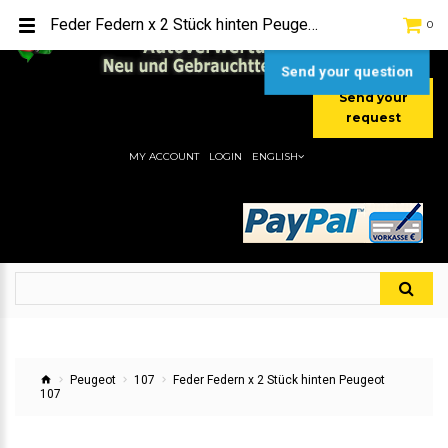
TEL:
[+49] (0) 2232-5205
Feder Federn x 2 Stück hinten Peugeot 107
0
MOBIL:
[+49] (0) 157 / 77713535
MOBIL:
[+49] (0) 177 / 4080033
Send your question
Send your
request
MY ACCOUNT
LOGIN
ENGLISH
Peugeot
107
Feder Federn x 2 Stück hinten Peugeot
107