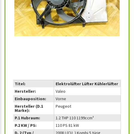
‹
›
Titel:
Elektrolüfter Lüfter Kühlerlüfter
Hersteller:
Valeo
Einbauposition:
Vorne
Hersteller (D.1
Peugeot
Marke):
P.1 Hubraum:
1.2 THP 110 1199ccm³
P.2 KW / PS:
110 PS 81 kW
D. 2 (Typ /
2008 I (CU_) Kombi 5 türig