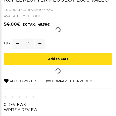
PRODUCT CODE:267687957232
AVAILABILITY:IN STOCK
54.00€
EX TAX:: 45.38€
QTY
Add to Cart
ADD TO WISH LIST
COMPARE THIS PRODUCT
0 REVIEWS
WRITE A REVIEW