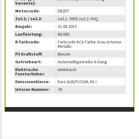
Variante):
Motorcode:
EB2DT
Zu2.1: / zu2.2:
zu2.1: 3003 zu2.2: AVQ
Baujahr:
31.08.2015
Laufleistung:
86.000
R Farbcode:
Farbcode KCA Farbe Grau Artense
Metallic
P3 Kraftstoff:
Benzin
Getriebeart:
Automatikgetriebe 6-Gang
Elektrische
elektrisch
Fensterheber:
Emissionsklasse:
Euro 6;W;PI/CI;M, N1 I
Interne Nummer:
76