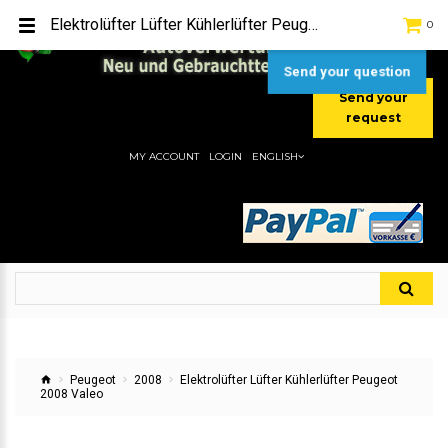
TEL:
[+49] (0) 2232-5205
Elektrolüfter Lüfter Kühlerlüfter Peugeot 2008 Valeo
0
MOBIL:
[+49] (0) 157 / 77713535
MOBIL:
[+49] (0) 177 / 4080033
Send your question
Send your
request
MY ACCOUNT
LOGIN
ENGLISH
Peugeot
2008
Elektrolüfter Lüfter Kühlerlüfter Peugeot
2008 Valeo