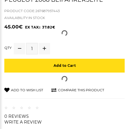
PRODUCT CODE:267687957443
AVAILABILITY:IN STOCK
45.00€
EX TAX:: 37.82€
QTY
Add to Cart
ADD TO WISH LIST
COMPARE THIS PRODUCT
0 REVIEWS
WRITE A REVIEW