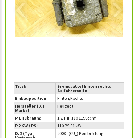
‹
›
Titel:
Bremssattel hinten rechts
Beifahrerseite
Einbauposition:
Hinten;Rechts
Hersteller (D.1
Peugeot
Marke):
P.1 Hubraum:
1.2 THP 110 1199ccm³
P.2 KW / PS:
110 PS 81 kW
D. 2 (Typ /
2008 I (CU_) Kombi 5 türig
Variante):