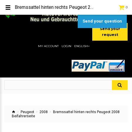
TEL:
[+49] (0) 2232-5205
Bremssattel hinten rechts Peugeot 2008 Beifahrerseite
0
MOBIL:
[+49] (0) 157 / 77713535
MOBIL:
[+49] (0) 177 / 4080033
Send your question
Send your
request
MY ACCOUNT
LOGIN
ENGLISH
Peugeot
2008
Bremssattel hinten rechts Peugeot 2008
Beifahrerseite